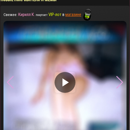
Кирилл К.
VIP-лот
в
магазине
Свежее:
покупает
▶