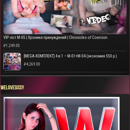
VIP-лот M-05 | Хроники принуждений | Chronicles of Coercion
₽
1,249.00
[MEGA-КОМПЛЕКТ] 4 в 1 – M-01+M-04 (экономия 550 р.)
₽
4,269.00
WELOVESISSY