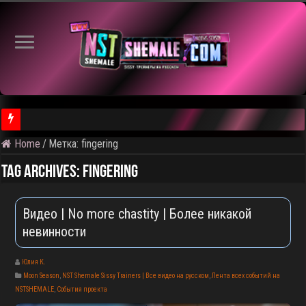
Home
/
Метка:
fingering
⚠️ Результаты голосования и тема следующего откртытого вид
Tag Archives:
fingering
Видео | No more chastity | Более никакой
невинности
Юлия К.
Moon Season
,
NST Shemale Sissy Trainers | Все видео на русском
,
Лента всех событий на
NSTSHEMALE
,
События проекта