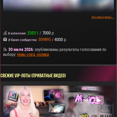
все новые мемы...
💰
2353.1
/
7000
р.
В копилочке:
🏦
309895
/
4000
р.
В банке сообщества:
📝
30 июля 2026:
опубликованы результаты голосования по
выбору
темы след. ролика
СВЕЖИЕ VIP-ЛОТЫ (ПРИВАТНЫЕ ВИДЕО)
▶