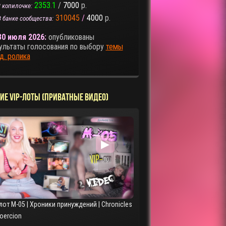
2353.1
/
7000
р.
 копилочке:
310045
/
4000
р.
В банке сообщества:
30 июля 2026:
опубликованы
ультаты голосования по выбору
темы
д. ролика
ИЕ VIP-ЛОТЫ (ПРИВАТНЫЕ ВИДЕО)
▶
лот M-05 | Хроники принуждений | Chronicles
Coercion