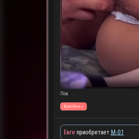
Пов.
Read More »
Евге
приобретает
M-01