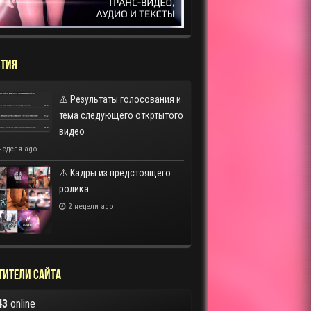
ТИЯ
⚠️ Результаты голосования и
тема следующего откртытого
видео
неделя ago
⚠️ Кадры из предстоящего
ролика
2 недели ago
тители сайта
43
online