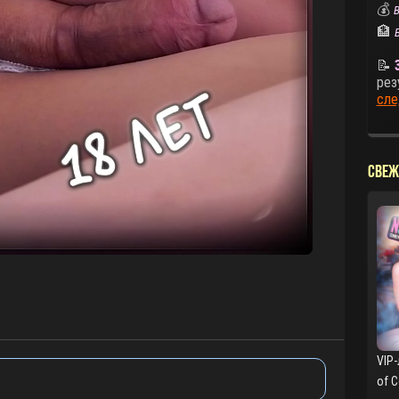
💰
В
🏦
📝
рез
сле
СВЕЖ
VIP-
of 