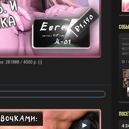
СОБЫ
е: 281888 / 4000 р. (ℹ️)
1 
Посе
▶
4 3