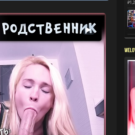
₽
1,
▶
WELO