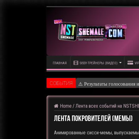
ГЛАВНАЯ
SISSY-ТРЕЙНЕРЫ (ВИДЕО)
VI
CОБЫТИЯ
⚠️ Кадры из предстоящего р
Home
/
Лента всех событий на NSTS
Лента покровителей (мемы)
Анимированные сисси-мемы, выпускаемые