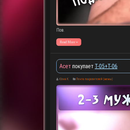
Пов.
Read More »
Асет
покупает
T-05+T-06
Юлия К.
Лента покровителей (мемы)