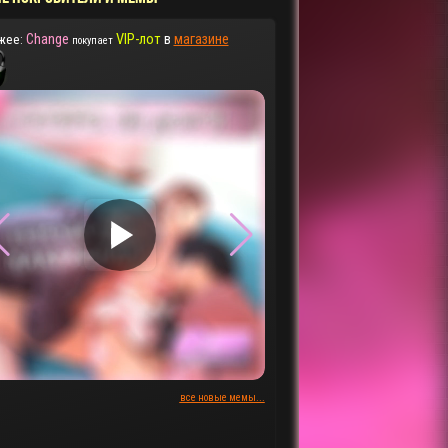
Change
VIP-лот
в
магазине
жее:
покупает
▶
▶
все новые мемы...