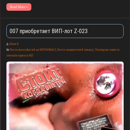
Read More »
007 приобретает ВИП-лот Z-023
Юлия К.
Лента всех событий на NSTSHEMALE
,
Лента покровителей (мемы)
,
Последние новости
shemale-проекта NST