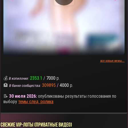
все новые мемы...
💰
2353.1
/
7000
р.
В копилочке:
🏦
309895
/
4000
р.
В банке сообщества:
📝
30 июля 2026:
опубликованы результаты голосования по
выбору
темы след. ролика
СВЕЖИЕ VIP-ЛОТЫ (ПРИВАТНЫЕ ВИДЕО)