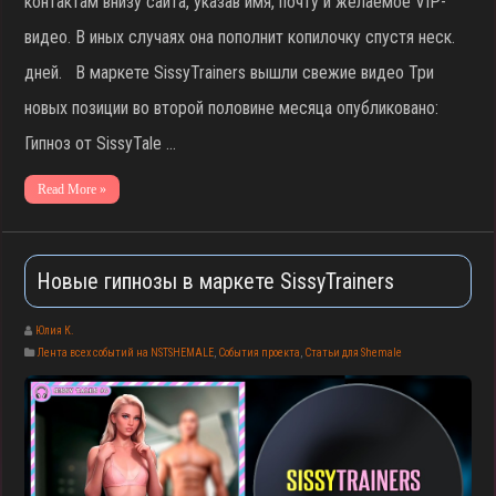
контактам внизу сайта, указав имя, почту и желаемое VIP-
видео. В иных случаях она пополнит копилочку спустя неск.
дней. В маркете SissyTrainers вышли свежие видео Три
новых позиции во второй половине месяца опубликовано:
Гипноз от SissyTale …
Read More »
Новые гипнозы в маркете SissyTrainers
Юлия К.
Лента всех событий на NSTSHEMALE
,
События проекта
,
Статьи для Shemale