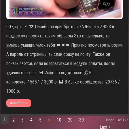
007, привет 💖 Пасибо за приобретение VIP-лота Z-023 и
поддержку проекта таким образом Это славненько, ты
умница-умница, чмок тебя 💋💋💋 Приятно посмотреть ролик
А пароль от страницы выслан сразу на почту. Также он
показывается, если возвратиться в модуль оплаты, после
удачного заказа. 💟 Инфо по поддержке 💰 В
копилочке: 1565,1 / 3000 р. 🏦 В банке сообщества: 29736 /
1000 р.
Read More »
1
2
3
4
5
»
10
20
30
...
Page 1 of 125
Last »