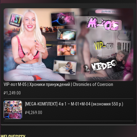
▶
VIP-лот M-05 | Хроники принуждений | Chronicles of Coercion
₽
1,249.00
[MEGA-КОМПЛЕКТ] 4 в 1 – M-01+M-04 (экономия 550 р.)
₽
4,269.00