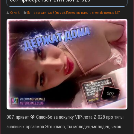
Юлия К.
Лента покровителей (мемы)
,
Последние новости shemale-проекта NST
007, привет 💖 Спасибо за покупку VIP-лота Z-028 про типы
анальных оргазмов Это класс, ты молодец-молодец, чмок