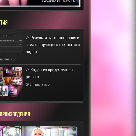
ТИЯ
⚠️ Результаты голосования и
тема следующего откртытого
видео
неделя ago
⚠️ Кадры из предстоящего
ролика
2 недели ago
 ПРОИЗВЕДЕНИЯ