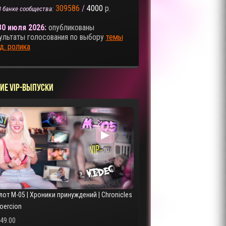
309586
/
4000
р.
В банке сообщества:
30 июля 2026:
опубликованы
ультаты голосования по выбору
темы
д. ролика
ие VIP-выпуски
▶
лот M-05 | Хроники принуждений | Chronicles
Coercion
249.00