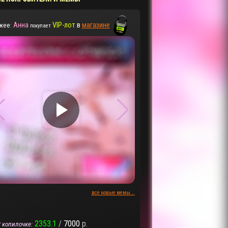
Анна
VIP-лот
в
магазине
жее:
покупает
▶
▶
все новые мемы...
2353.1
/
7000
р.
 копилочке: