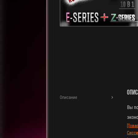
Опис
Описание
Вы п
эконо
[Това
Сисси