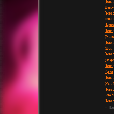
[Това
Девоч
[Товар
Типы 
Hypno 
[Това
(Моло
[Това
(Докт
[Това
(От Ф
[Това
Кукол
[Това
(Part 
[Това
Femin
[Това
— Це