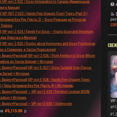
р] VIP-лот Z-022 / Sissy Immigration to Canada (Иммиграция
🏦
ки в Канаду)
] VIP-ЛОТ Z-023 / Hands Free Orgasm (Cum) Types (Part 2) |
📝
рез
Оргазмов Без Рук (Часть 2) – Sissy Реакции на Русском,
сле
Training
р] VIP-лот Z-024 / Family For Sissy – Young Sissy and Stepmom
дая Девочка и Мачеха)
р] VIP-лот Z-025 / Doctor about Hormones and Sissy Psychology
Свеж
ор о Гормонах, и Сисси-Психология)
р: Видео+Рассказ] VIP-лот Z-026 / From Femboy to Sissy Whore
ембоя до Сисси Шлюхи) + История
р: Видео+Рассказ] VIP-лот E-027 / Sissy Cuckold Orgy (Сисси-
д Оргия) + История;
р: Видео+Рассказ] VIP-лот E-028 / Hands Free Orgasm Types
4) | Типы Оргазмов Без Рук (Часть 4) + Историяж;
р: Видео+Рассказ] — VIP-лот E-029 / Femdom Lesbian BDSM
ization + История;
VIP-
р: Видео+Рассказ] — VIP-лот E-030 / Undercover.
of 
на:
₽
5,115.00
р.
₽
1,