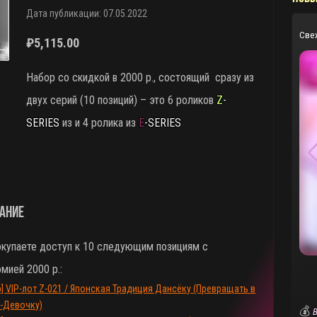
Дата публикации: 07.05.2022
Све
₽
5,115.00
Набор со скидкой в 2000 р., состоящий сразу из
двух серий (10 позиций) – это 6 роликов
Z
-
SERIES
из и 4 ролика из
E
-SERIES
ание
окупаете доступ к 10 следующим позициям с
мией 2000 р.:
р] VIP-лот Z-021 / Японская Традиция Дансёку (Превращать в
-Девочку)
💰
В