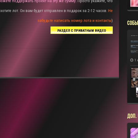
ожете поддержать проект на эту же сумму
. Просто укажите, что
хотите лот. Он вам будет отправлен в подарок за 2-12 часов.
Не
забудьте написать номер лота и контакты
)
СОБЫ
РАЗДЕЛ С ПРИВАТНЫМ ВИДЕО
1 
ДОП.