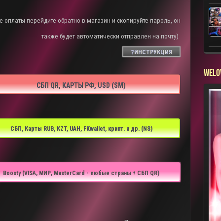
е оплаты перейдите обратно в магазин и скопируйте пароль, он
также будет автоматически отправлен на почту)
❔ИНСТРУКЦИЯ
WELO
СБП QR, КАРТЫ РФ, USD (SM)
СБП, Карты RUB, KZT, UAH, FKwallet, крипт. и др. (NS)
Boosty (VISA, МИР, MasterCard - любые страны + СБП QR)