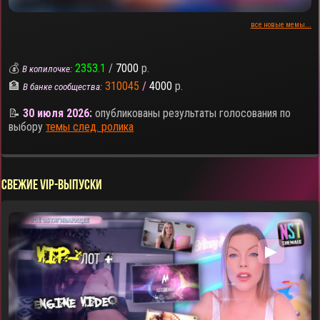
все новые мемы...
💰
2353.1
/
7000
р.
В копилочке:
🏦
310045
/
4000
р.
В банке сообщества:
📝
30 июля 2026:
опубликованы результаты голосования по
выбору
темы след. ролика
Свежие VIP-выпуски
▶