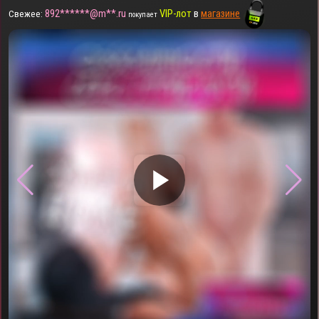
892******@m**.ru
VIP-лот
в
магазине
Свежее:
покупает
▶