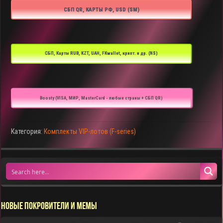
СБП QR, КАРТЫ РФ, USD (SM)
СБП, Карты RUB, KZT, UAH, FKwallet, крипт. и др. (NS)
Boosty (VISA, МИР, MasterCard - любые страны + СБП QR)
Категория:
Комплекты VIP-лотов (F-series)
НОВЫЕ ПОКРОВИТЕЛИ И МЕМЫ