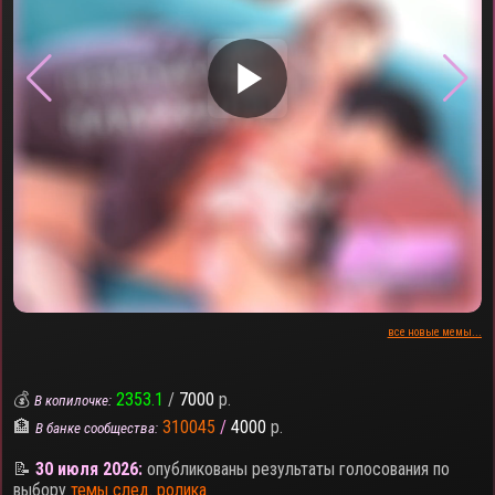
▶
все новые мемы...
💰
2353.1
/
7000
р.
В копилочке:
🏦
310045
/
4000
р.
В банке сообщества:
📝
30 июля 2026:
опубликованы результаты голосования по
выбору
темы след. ролика