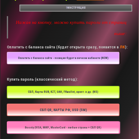
❔ИНСТРУКЦИЯ
Нажав на кнопку, можно купить пароли от страниц
выше:
Оплатить с баланса сайта (будет открыта сразу, появится в
ЛК
):
Оплатить с баланса сайта - позиция будет в личном кабинете (NEW)
Купить пароль (классический метод):
СБП, Карты RUB, KZT, UAH, FKwallet, крипт. и др. (NS)
СБП QR, КАРТЫ РФ, USD (SM)
Boosty (VISA, МИР, MasterCard - любые страны + СБП QR)