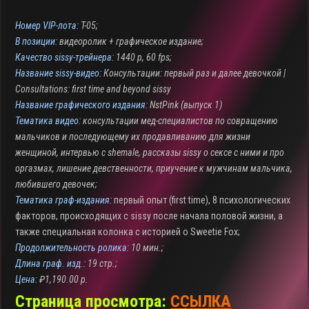
Номер VIP-лота:
T-05;
В позиции:
видеоролик + графическое издание;
К
ачество sissy-трейнера:
1440 p, 60 fps;
Название sissy-видео:
Консультации: первый раз и далее девочкой |
Сonsultations: first time and beyond sissy
Название графического издания
: NstPink (выпуск 1)
Тематика видео:
консультации мед-специалистов по совращению
мальчиков и последующему их продавливанию для жизни
женщиной, интервью с shemale, рассказы sissy о сексе с ними и про
оргазмах, лишение девственности, приучение к мужчинам мальчика,
любившего девочек;
Тематика граф-издания:
первый опыт (first time), 8 психологических
факторов, происходящих с sissy после начала половой жизни, а
также специальная колонка с историей о Sweetie Fox;
Продолжительность ролика:
10 мин.;
Длина граф. изд.:
19 стр.;
Цена:
₽
1,190.00
р.
Страница просмотра:
ССЫЛКА