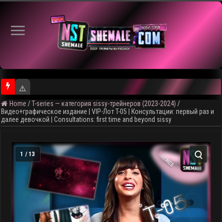
⚠️ Кадры из предстоящего ролика
Home
/
T-series — категория sissy-трейнеров (2023-2024)
/
Видео+графическое издание | VIP-Лот T-05 | Консультации: первый раз и
далее девочкой | Сonsultations: first time and beyond sissy
1 / 13