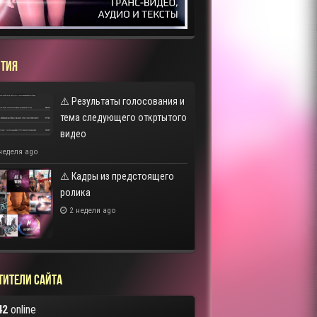
ТИЯ
⚠️ Результаты голосования и
тема следующего откртытого
видео
неделя ago
⚠️ Кадры из предстоящего
ролика
2 недели ago
тители сайта
42
online