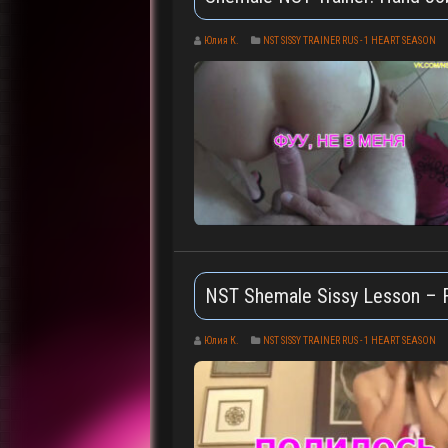
Юлия К.
NST SISSY TRAINER RUS - 1 HEART SEASON
NST Shemale Sissy Lesson – 
Юлия К.
NST SISSY TRAINER RUS - 1 HEART SEASON