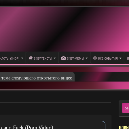
P-ЛОТЫ (SHOP)
SISSY-ТЕКСТЫ
SISSY-МЕМЫ
ВСЕ СОБЫТИЯ
И
и тема следующего откртытого видео
 and Fuck (Porn Video)
НОВЫ