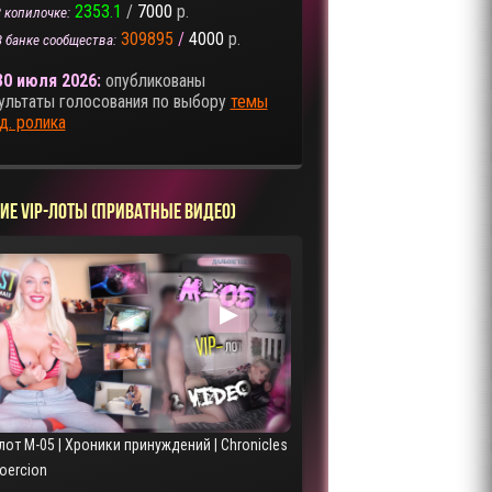
2353.1
/
7000
р.
 копилочке:
309895
/
4000
р.
В банке сообщества:
30 июля 2026:
опубликованы
ультаты голосования по выбору
темы
д. ролика
ИЕ VIP-ЛОТЫ (ПРИВАТНЫЕ ВИДЕО)
▶
лот M-05 | Хроники принуждений | Chronicles
Coercion