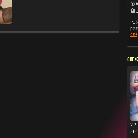
💰
В
🏦
📝
рез
сле
СВЕЖ
VIP-
of 