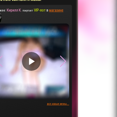
Кирилл К.
VIP-лот
в
магазине
жее:
покупает
▶
▶
все новые мемы...