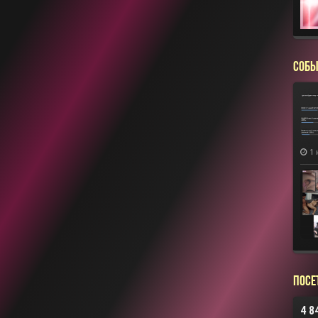
СОБЫ
1 
Посе
4 8