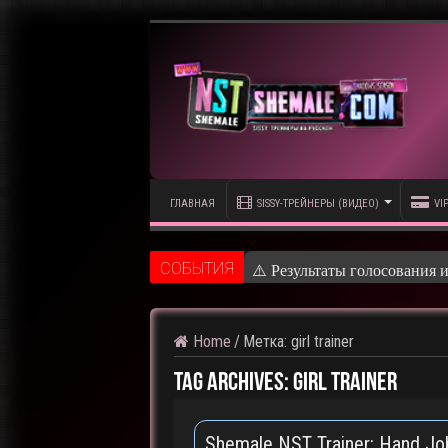
ГЛАВНАЯ
SISSY-ТРЕЙНЕРЫ (ВИДЕО)
VI
CОБЫТИЯ
⚠️ Результаты голосования 
Home
/
Метка:
girl trainer
Tag Archives:
girl trainer
Shemale NST Trainer: Hand Job