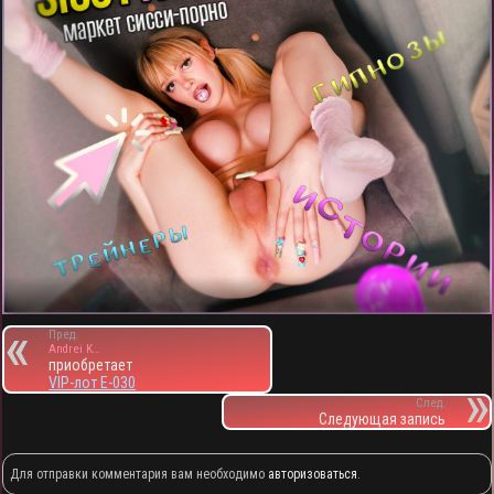
Пред.
Andrei K…
приобретает
VIP-лот E-030
След.
Следующая запись
Для отправки комментария вам необходимо
авторизоваться
.