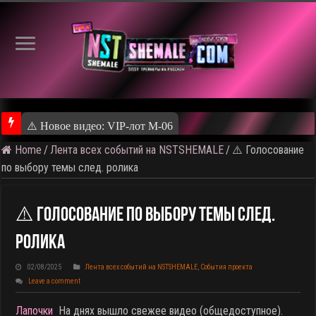
⚠️ Резу
Home
/
Лента всех событий на NSTSHEMALE
/
⚠️ Голосование
по выбору темы след. ролика
⚠️ Голосование По Выбору Темы След.
Ролика
02/08/2025
Лента всех событий на NSTSHEMALE
,
События проекта
Leave a comment
Лапочки
На днях вышло свежее видео (общедоступное).