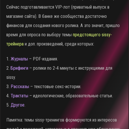
Сейчас подготавливается VIP-лот (приватный выпуск в
магазине сайта). В банке же сообщества достаточно
финансов для создания нового ролика. А это значит, пришло
время для опроса по выбору темы
предстоящего sissy-
трейнера
и доп. произведений, среди которых:
1.
Журналы
– PDF-издания.
2.
Брифинги
– ролики по 2-4 минуты с инструкциями для
sissy.
3.
Рассказы
– текстовые секс-истории.
4.
Трактаты
– идеологические, образовательные статьи.
5.
Другое
.
Памятка: темы sissy-тренингов формируются из интересов