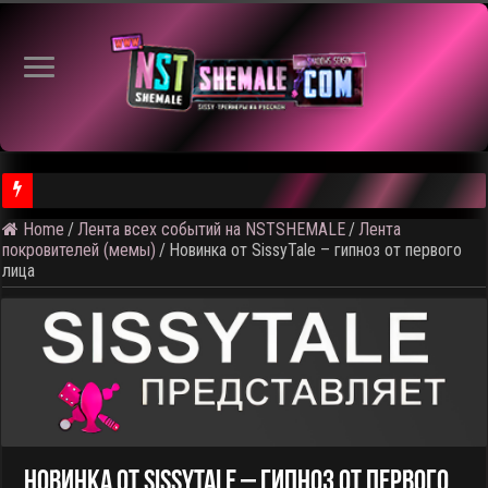
⚠️
Home
/
Лента всех событий на NSTSHEMALE
/
Лента
покровителей (мемы)
/
Новинка от SissyTale – гипноз от первого
лица
Новинка От SissyTale – Гипноз От Первого