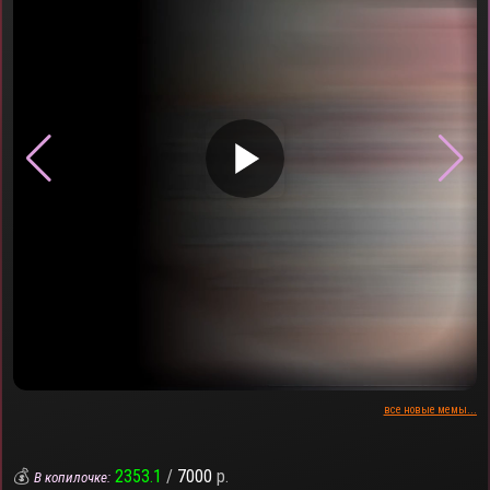
▶
все новые мемы...
💰
2353.1
/
7000
р.
В копилочке: