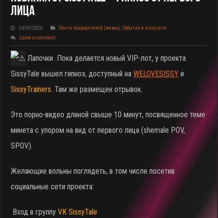
Лица
24/03/2026
Лента покровителей (мемы)
,
События в sissy-сети
Leave a comment
Лапочки
Пока делается новый VIP-лот, у проекта
SissyTale вышел гипноз, доступный на
WELOVESISSY
и
SissyTrainers
. Там же размещен отрывок.
Это порно-видео длиной свыше 10 минут, посвященное теме
минета с упором на вид от первого лица (shemale POV,
SPOV).
Желающие вольны поглядеть, в том числе посетив
социальные сети проекта:
Вход в группу
VK SissyTale