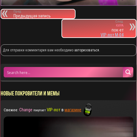
Пред.
Предыдущая запись
След.
КИРА
пок-ет
VIP-лот M-04
Для отправки комментария вам необходимо
авторизоваться
.
НОВЫЕ ПОКРОВИТЕЛИ И МЕМЫ
Change
VIP-лот
в
магазине
Свежее:
покупает