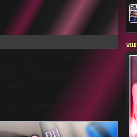
WELO
SISSY CAPTION НА РУССКОМ
SISSY GIF RUS
SISSY HYPNO GIF
ТА СИССИ
ПОРНО ГИФКИ СИССИ
СИССИ ГИФКИ
СИССИ КАРТИНКИ (АНИМАЦИЯ)
КИ С НАДПИСЬЮ (АНИМИРОВАННЫЕ)
СИССИ МЕМ (2026)
ССИ ПОРНО АНИМАЦИИ (МЕМЫ)
СИССИ ПОРНО КАРТИНКИ
В
ФЕМИНИЗАЦИЯ С НАДПИСЯМИ