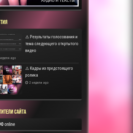
ТИЯ
⚠️ Результаты голосования и
тема следующего откртытого
видео
неделя ago
⚠️ Кадры из предстоящего
ролика
2 недели ago
тители сайта
90
online