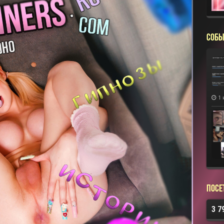
СОБЫ
1 
Посе
3 7