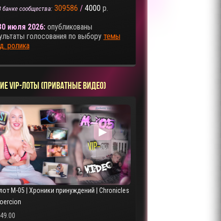
309586
/
4000
р.
В банке сообщества:
30 июля 2026:
опубликованы
ультаты голосования по выбору
темы
д. ролика
ИЕ VIP-ЛОТЫ (ПРИВАТНЫЕ ВИДЕО)
▶
лот M-05 | Хроники принуждений | Chronicles
Coercion
249.00