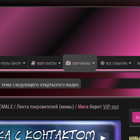
P-ЛОТЫ (SHOP)
SISSY-ТЕКСТЫ
SISSY-МЕМЫ
ВСЕ СОБЫТИЯ
И
HEMALE
/
Лента покровителей (мемы)
/
Maria
берет
VIP-лот
▶
НОВЫ