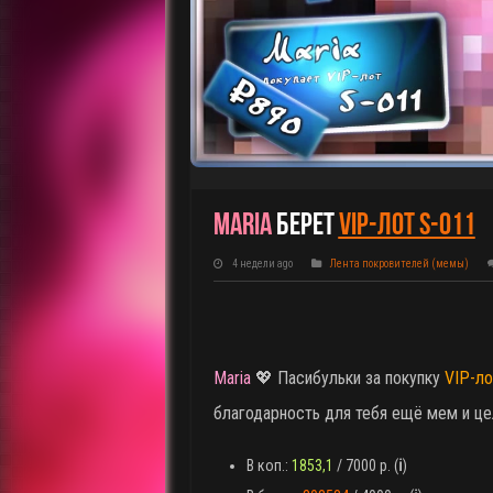
Maria
Берет
VIP-Лот S-011
4 недели ago
Лента покровителей (мемы)
Maria
💖 Пасибульки за покупку
VIP-ло
благодарность для тебя ещё мем и ц
В коп.:
1853,1
/ 7000 р. (
ℹ️
)