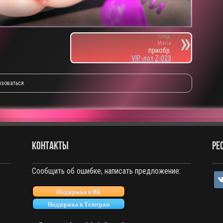
След.
Maria
приобр.
VIP-лот Z-023
изоваться
.
КОНТАКТЫ
РЕ
Сообщить об ошибке, написать предложение:
vko
Поддержка в ВК
Поддержка в Телеграм