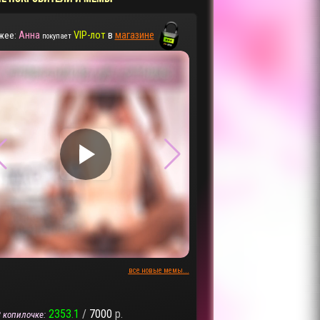
Анна
VIP-лот
в
магазине
жее:
покупает
▶
▶
все новые мемы...
2353.1
/
7000
р.
 копилочке: