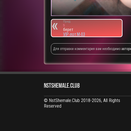
Пред.
S
берет
VIP-лот M-03
Для отправки комментария вам необходимо
автор
NstShemale.Club
© NstShemale.Club 2018-2026, All Rights
Reserved