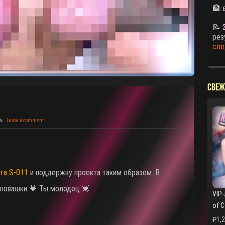
🏦
📝
рез
сле
СВЕЖ
Leave a comment
та S-011
и поддержку проекта таким образом. В
еловашки 💗 Ты молодец 💓
VIP-
of 
₽
1,