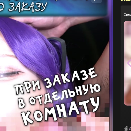
Све
💰
В