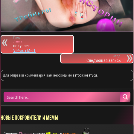
Пред.
Лаина
покупает
VIP-лот M-01
След.
Следующая запись
Для отправки комментария вам необходимо
авторизоваться
.
НОВЫЕ ПОКРОВИТЕЛИ И МЕМЫ
Change
VIP-лот
в
магазине
Свежее: