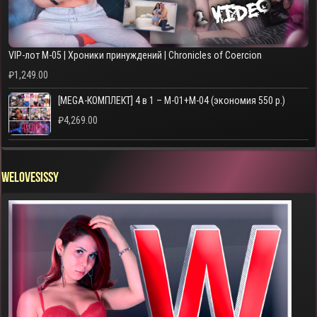
VIP-лот M-05 | Хроники принуждений | Chronicles of Coercion
₽
1,249.00
[MEGA-КОМПЛЕКТ] 4 в 1 – M-01+M-04 (экономия 550 р.)
₽
4,269.00
WELOVESISSY