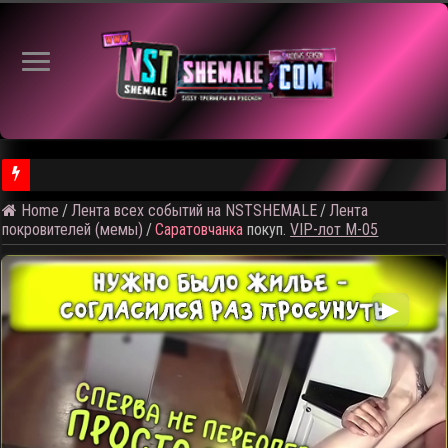
Home
/
Лента всех событий на NSTSHEMALE
/
Лента
⚠️ Результаты голосования и тема следующего откртытого вид
покровителей (мемы)
/
Саратовчанка
покуп.
VIP-лот M-05
▶