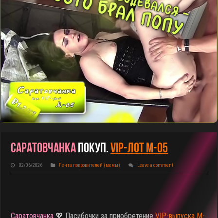
Саратовчанка
Покуп.
VIP-Лот M-05
02/06/2026
Лента покровителей (мемы)
Leave a comment
Саратовчанка
💖 Пасибочки за приобретение
VIP-выпуска M-