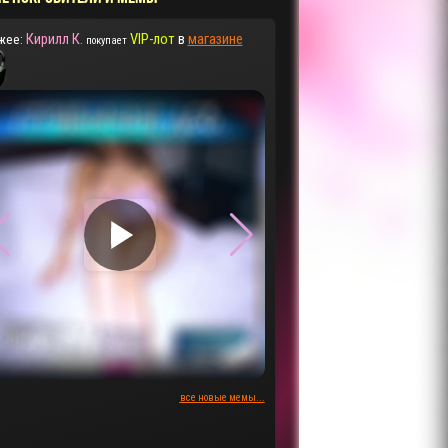
Кирилл К.
VIP-лот
в
магазине
жее:
покупает
▶
▶
все новые мемы...