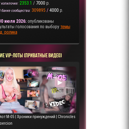
2353.1
/
7000
р.
 копилочке:
309895
/
4000
р.
В банке сообщества:
30 июля 2026:
опубликованы
ультаты голосования по выбору
темы
д. ролика
ИЕ VIP-ЛОТЫ (ПРИВАТНЫЕ ВИДЕО)
▶
лот M-05 | Хроники принуждений | Chronicles
Coercion