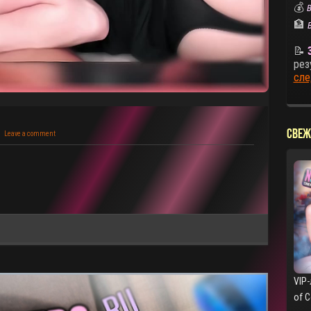
💰
В
🏦
📝
рез
сле
СВЕЖ
Leave a comment
VIP-
of 