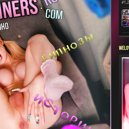
₽
1,
WELO