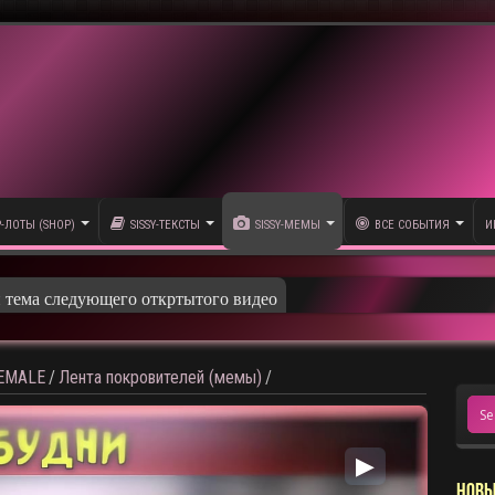
P-ЛОТЫ (SHOP)
SISSY-ТЕКСТЫ
SISSY-МЕМЫ
ВСЕ СОБЫТИЯ
И
и тема следующего откртытого видео
HEMALE
/
Лента покровителей (мемы)
/
▶
НОВЫ