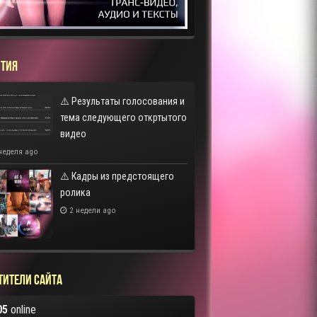
ТИЯ
⚠️ Результаты голосования и
тема следующего откртытого
видео
неделя ago
⚠️ Кадры из предстоящего
ролика
2 недели ago
тители сайта
05
online