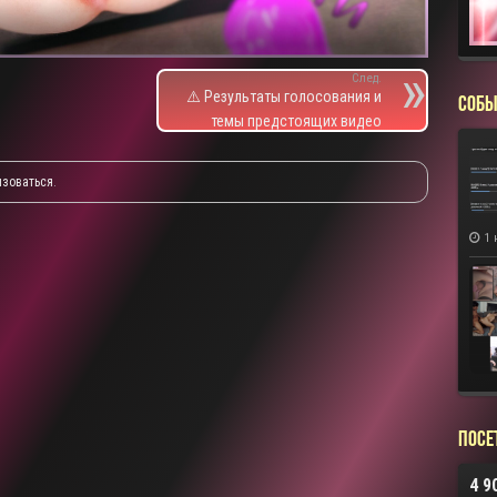
След.
⚠️ Результаты голосования и
СОБЫ
темы предстоящих видео
изоваться
.
1 
Посе
4 9