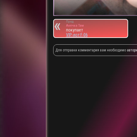
Пред.
Анечка Там
покупает
VIP-лот F-06
Для отправки комментария вам необходимо
автор