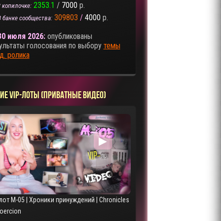
2353.1
/
7000
р.
 копилочке:
309803
/
4000
р.
В банке сообщества:
30 июля 2026:
опубликованы
ультаты голосования по выбору
темы
д. ролика
ИЕ VIP-ЛОТЫ (ПРИВАТНЫЕ ВИДЕО)
▶
лот M-05 | Хроники принуждений | Chronicles
Coercion