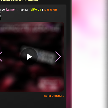
Laimer _
VIP-лот
в
магазине
жее:
покупает
▶
▶
все новые мемы...