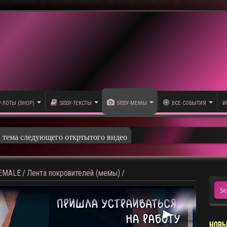
P-ЛОТЫ (SHOP)
SISSY-ТЕКСТЫ
SISSY-МЕМЫ
ВСЕ СОБЫТИЯ
И
и тема следующего откртытого видео
HEMALE
/
Лента покровителей (мемы)
/
▶
НОВЫ