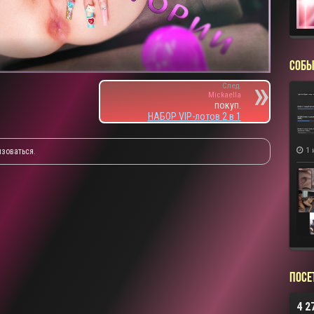
СОБЫ
След.
Mickaella
покуп.
НАБОР VIP-лотов 2 в 1
1 
изоваться
.
Посе
4 2