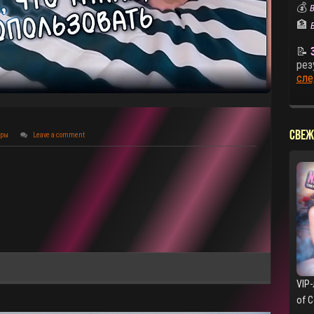
💰
В
🏦
📝
рез
сле
СВЕЖ
оры
Leave a comment
VIP-
of 