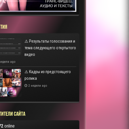
ТИЯ
⚠️ Результаты голосования и
тема следующего откртытого
видео
неделя ago
⚠️ Кадры из предстоящего
ролика
2 недели ago
тители сайта
72
online