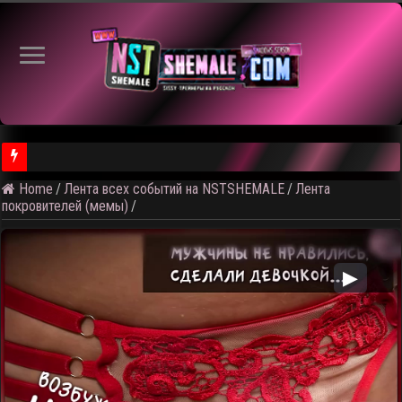
Home
/
Лента всех событий на NSTSHEMALE
/
Лента
⚠️ Результаты голосования и тема следующего откртытого вид
покровителей (мемы)
/
▶