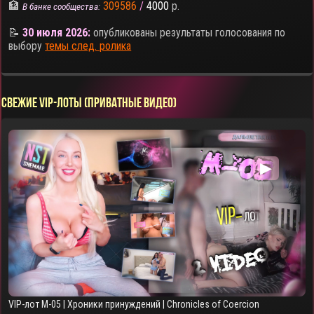
🏦
309586
/
4000
р.
В банке сообщества:
📝
30 июля 2026:
опубликованы результаты голосования по
выбору
темы след. ролика
СВЕЖИЕ VIP-ЛОТЫ (ПРИВАТНЫЕ ВИДЕО)
▶
VIP-лот M-05 | Хроники принуждений | Chronicles of Coercion