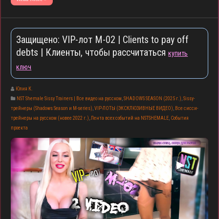
Защищено: VIP-лот M-02 | Clients to pay off
debts | Клиенты, чтобы рассчитаться
купить
ключ
Юлия К.
NST Shemale Sissy Trainers | Все видео на русском
,
SHADOWS SEASON (2025 г.)
,
Sissy-
трейнеры (Shadows Season и M-series)
,
VIP-ЛОТЫ (ЭКСКЛЮЗИВНЫЕ ВИДЕО)
,
Все сисси-
трейнеры на русском (новее 2022 г.)
,
Лента всех событий на NSTSHEMALE
,
События
проекта
▶