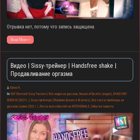
Отрывка нет, потому что запись защищена.
Read More »
Видео | Sissy-трейнер | Handsfree shake |
Продавливание оргазма
Юлия К.
NST Shemale Sissy Trainers | Все видео на русском
,
Season of Secrets (видео)
,
SHADOWS
SEASON (2025 г.)
,
Sissy-трейнеры (Shadows Season и M-series)
,
Все сисси-трейнеры на
русском (новее 2022 г.)
,
Лента всех событий на NSTSHEMALE
,
События проекта
▶