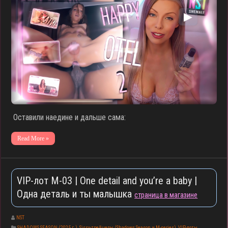
▶
Оставили наедине и дальше сама:
Read More »
VIP-лот M-03 | One detail and you’re a baby |
Одна деталь и ты малышка
страница в магазине
NST
SHADOWS SEASON (2025 г.)
,
Sissy-трейнеры (Shadows Season и M-series)
,
VIP-лоты