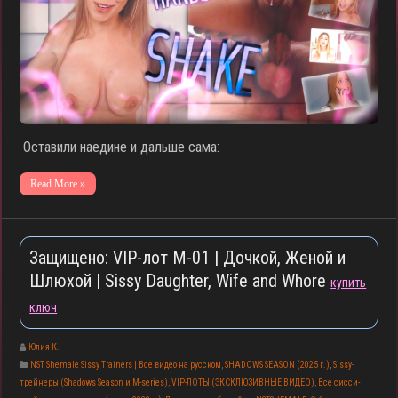
Оставили наедине и дальше сама:
Read More »
Защищено: VIP-лот M-01 | Дочкой, Женой и
Шлюхой | Sissy Daughter, Wife and Whore
купить
ключ
Юлия К.
NST Shemale Sissy Trainers | Все видео на русском
,
SHADOWS SEASON (2025 г.)
,
Sissy-
трейнеры (Shadows Season и M-series)
,
VIP-ЛОТЫ (ЭКСКЛЮЗИВНЫЕ ВИДЕО)
,
Все сисси-