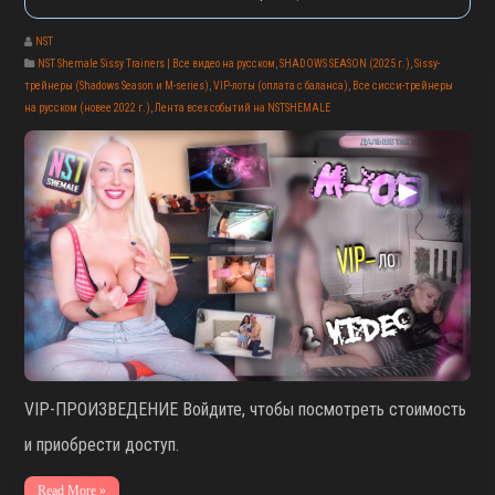
NST
NST Shemale Sissy Trainers | Все видео на русском
,
SHADOWS SEASON (2025 г.)
,
Sissy-
трейнеры (Shadows Season и M-series)
,
VIP-лоты (оплата с баланса)
,
Все сисси-трейнеры
на русском (новее 2022 г.)
,
Лента всех событий на NSTSHEMALE
▶
VIP-ПРОИЗВЕДЕНИЕ Войдите, чтобы посмотреть стоимость
и приобрести доступ.
Read More »