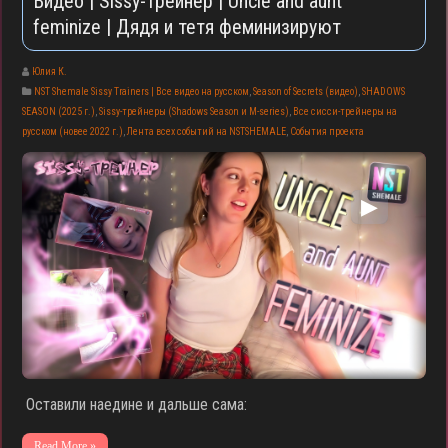
Видео | Sissy-трейнер | Uncle and aunt
feminize | Дядя и тетя феминизируют
Юлия К.
NST Shemale Sissy Trainers | Все видео на русском
,
Season of Secrets (видео)
,
SHADOWS
SEASON (2025 г.)
,
Sissy-трейнеры (Shadows Season и M-series)
,
Все сисси-трейнеры на
русском (новее 2022 г.)
,
Лента всех событий на NSTSHEMALE
,
События проекта
▶
Оставили наедине и дальше сама:
Read More »