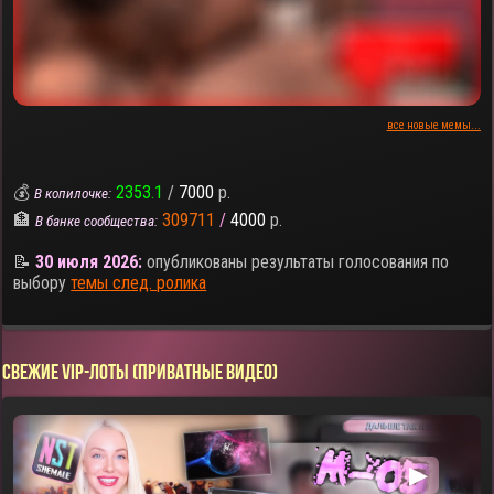
все новые мемы...
💰
2353.1
/
7000
р.
В копилочке:
🏦
309711
/
4000
р.
В банке сообщества:
📝
30 июля 2026:
опубликованы результаты голосования по
выбору
темы след. ролика
СВЕЖИЕ VIP-ЛОТЫ (ПРИВАТНЫЕ ВИДЕО)
▶