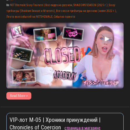
NST Shemale Sissy Trainers | Все видео на русском
,
SHADOWS SEASON (2025 г.)
,
Sissy-
трейнеры (Shadows Season и M-series)
,
Все сисси-трейнеры на русском (новее 2022 г.)
,
Лента всех событий на NSTSHEMALE
,
События проекта
▶
Read More »
VIP-лот M-05 | Хроники принуждений |
Chronicles of Coercion
страница в магазине