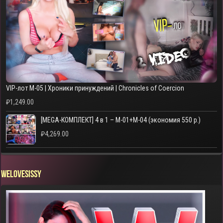
VIP-лот M-05 | Хроники принуждений | Chronicles of Coercion
₽
1,249.00
[MEGA-КОМПЛЕКТ] 4 в 1 – M-01+M-04 (экономия 550 р.)
₽
4,269.00
WELOVESISSY