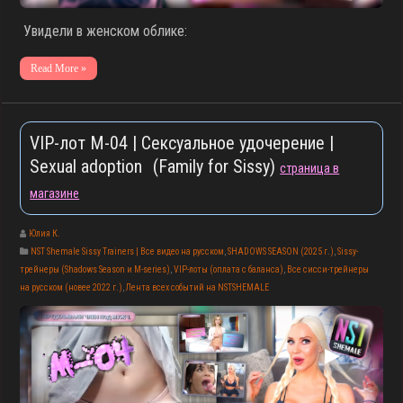
Увидели в женском облике:
Read More »
VIP-лот M-04 | Сексуальное удочерение |
Sexual adoption (Family for Sissy)
страница в
магазине
Юлия К.
NST Shemale Sissy Trainers | Все видео на русском
,
SHADOWS SEASON (2025 г.)
,
Sissy-
трейнеры (Shadows Season и M-series)
,
VIP-лоты (оплата с баланса)
,
Все сисси-трейнеры
на русском (новее 2022 г.)
,
Лента всех событий на NSTSHEMALE
▶