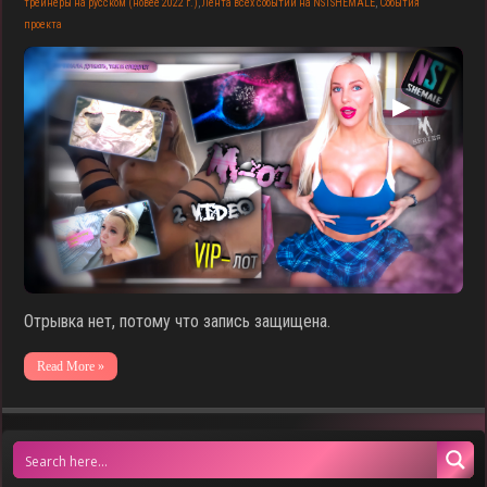
трейнеры на русском (новее 2022 г.)
,
Лента всех событий на NSTSHEMALE
,
События
проекта
▶
Отрывка нет, потому что запись защищена.
Read More »