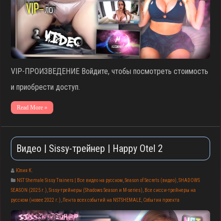
VIP-ПРОИЗВЕДЕНИЕ Войдите, чтобы посмотреть стоимость
и приобрести доступ.
Read More »
Видео | Sissy-трейнер | Happy Otel 2
Юлия К.
NST Shemale Sissy Trainers | Все видео на русском
,
Season of Secrets (видео)
,
SHADOWS
SEASON (2025 г.)
,
Sissy-трейнеры (Shadows Season и M-series)
,
Все сисси-трейнеры на
русском (новее 2022 г.)
,
Лента всех событий на NSTSHEMALE
,
События проекта