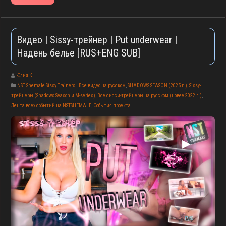
Видео | Sissy-трейнер | Put underwear |
Надень белье [RUS+ENG SUB]
Юлия К.
NST Shemale Sissy Trainers | Все видео на русском
,
SHADOWS SEASON (2025 г.)
,
Sissy-
трейнеры (Shadows Season и M-series)
,
Все сисси-трейнеры на русском (новее 2022 г.)
,
Лента всех событий на NSTSHEMALE
,
События проекта
▶