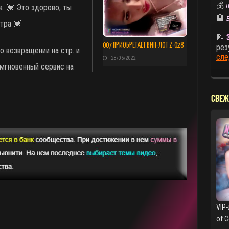
💰
В
ук
💓 Это здорово, ты
🏦
тра 💓
📝
007 ПРИОБРЕТАЕТ ВИП-ЛОТ Z-028
рез
о возвращении на стр. и
сле
28/05/2022
я мгновенный сервис на
СВЕЖ
VIP-
of 