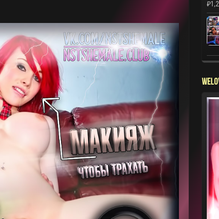
₽
1,
WELO