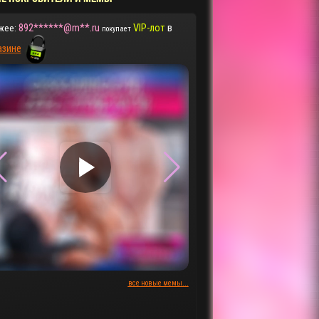
892******@m**.ru
VIP-лот
в
жее:
покупает
азине
▶
▶
все новые мемы...