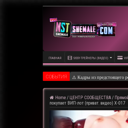
ГЛАВНАЯ
SISSY-ТРЕЙНЕРЫ (ВИДЕО)
VI
CОБЫТИЯ
⚠️ Кадры из предстоящего р
Home
/
ЦЕНТР СООБЩЕСТВА
/
Прямой
покупает ВИП-лот (приват. видео) X-017