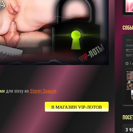
СОБЫ
1 
ми
для sissy из
Storm Season
В МАГАЗИН VIP-ЛОТОВ
Посе
3 9