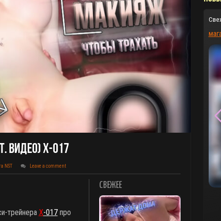
Све
маг
т. Видео) X-017
та NST
Leave a comment
СВЕЖЕЕ
сси-трейнера
X
-017
про