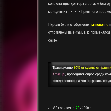
консультации доктора и оргазм без р
молодчинка 💋💋💋 Приятного просмо
Пароли были отображены
мгновенно
п
отправлены на e-mail, т. к. применялс
сайте.
💰 В копилочке:
23
/ 2000 р.