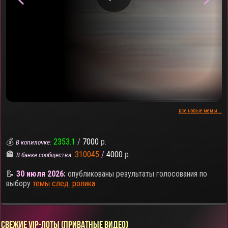
все новые мемы...
💰
2353.1
/
7000
р.
В копилочке:
🏦
310045
/
4000
р.
В банке сообщества:
📝
30 июля 2026:
опубликованы результаты голосования по
выбору
темы след. ролика
СВЕЖИЕ VIP-ЛОТЫ (ПРИВАТНЫЕ ВИДЕО)