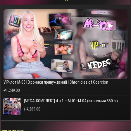
▶
VIP-лот M-05 | Хроники принуждений | Chronicles of Coercion
₽
1,249.00
[MEGA-КОМПЛЕКТ] 4 в 1 – M-01+M-04 (экономия 550 р.)
₽
4,269.00