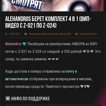
Alehandros Берет КОМПЛЕКТ 4 В 1 (ВИП-
Видео С Z-021 По Z-024)
25/05/2021
Последние новости shemale-проекта NST
Leave a comment
Alehandros
💖
Пасибушки за приобретение НАБОРА из ВИП-
лотов с Z-021 по Z-024 со скидкой в 550 рублей
💗🌺💗 Это
супер, ты умничка-умничка 💋💋💋
Коды доступа к плееру отправлены на
почту и
автоматически
отображены при возвращении в магазин,
после перевода средств. Приятного просмотра 💝❣️💝
💟 ИНФО ПО ПОДДЕРЖКЕ