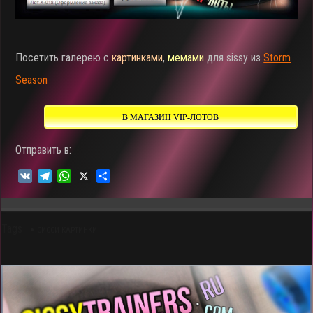
Посетить галерею с
картинками
,
мемами
для sissy из
Storm
Season
В МАГАЗИН VIP-ЛОТОВ
Отправить в:
V
T
W
X
О
K
e
h
т
l
a
п
e
t
р
Tags
g
s
а
СИССИ КАРТИНКИ
r
A
в
a
p
и
m
p
т
ь