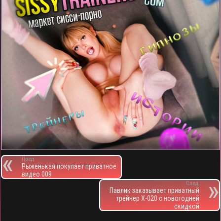
Пред.
Рыженькая покупает приватное
видео 009
След.
Павлик заказывает приватный
трейнер X-020 с новогодней
скидкой