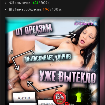
💰 В копилочке:
1623
/ 2000 р.
🏦 В банке сообщества:
1465
/ 1000 р.