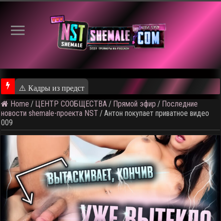
⚠️ Кадры из предстоящего ролика
Home
/
ЦЕНТР СООБЩЕСТВА
/
Прямой эфир
/
Последние
новости shemale-проекта NST
/
Антон покупает приватное видео
009