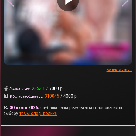
▶
все новые мемы...
💰
2353.1
/
7000
р.
В копилочке:
🏦
310045
/
4000
р.
В банке сообщества:
📝
30 июля 2026:
опубликованы результаты голосования по
выбору
темы след. ролика