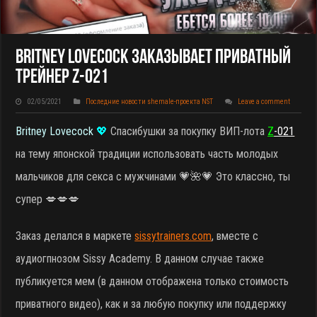
Britney Lovecock Заказывает Приватный
Трейнер Z-021
02/05/2021
Последние новости shemale-проекта NST
Leave a comment
Britney Lovecock
💖
Cпасибушки за покупку ВИП-лота
Z
-021
на тему японской традиции использовать часть молодых
мальчиков для секса с мужчинами 💗🌺💗 Это классно, ты
супер 💋💋💋
Заказ делался в маркете
sissytrainers.com
, вместе с
аудиогпнозом Sissy Academy. В данном случае также
публикуется мем (в данном отображена только стоимость
приватного видео), как и за любую покупку или поддержку