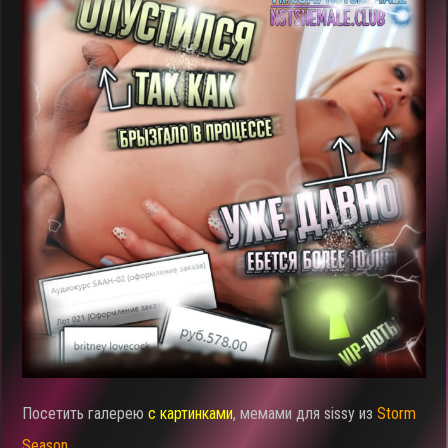
Посетить галерею
с картинками
, мемами для sissy из
Storm
Season