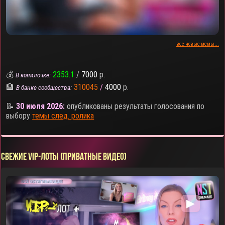
все новые мемы...
💰
2353.1
/
7000
р.
В копилочке:
🏦
310045
/
4000
р.
В банке сообщества:
📝
30 июля 2026:
опубликованы результаты голосования по
выбору
темы след. ролика
СВЕЖИЕ VIP-ЛОТЫ (ПРИВАТНЫЕ ВИДЕО)
▶