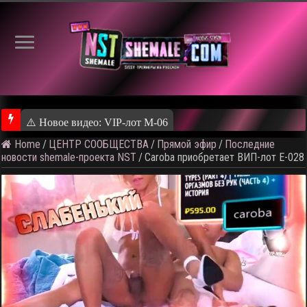
⚠️ Новое видео: VIP-лот M-06
Home
/
ЦЕНТР СООБЩЕСТВА
/
Прямой эфир
/
Последние
новости shemale-проекта NST
/
Caroba приобретает ВИП-лот E-028