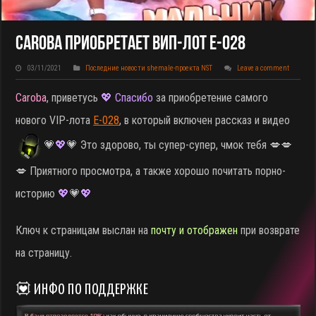
Caroba Приобретает ВИП-Лот E-028
03/11/2021
Последние новости shemale-проекта NST
Leave a comment
Caroba
, приветусь
💖 Спасибо
за приобретение самого
нового VIP-лота
E-028
, в который включен рассказ и видео
💗
💖
💗 Это здорово, ты супер-супер, чмок тебя 💋💋
💋 Приятного просмотра, а также хорошо почитать порно-
историю
💖
💗
💖
Ключ к страницам выслан на
почту и отображен
при возврате
на страницу.
💟 ИНФО ПО ПОДДЕРЖКЕ