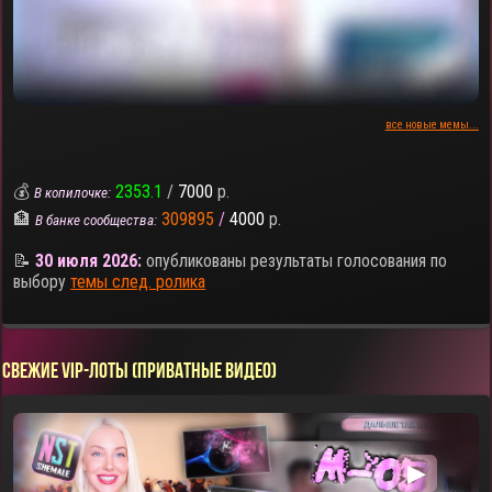
все новые мемы...
💰
2353.1
/
7000
р.
В копилочке:
🏦
309895
/
4000
р.
В банке сообщества:
📝
30 июля 2026:
опубликованы результаты голосования по
выбору
темы след. ролика
СВЕЖИЕ VIP-ЛОТЫ (ПРИВАТНЫЕ ВИДЕО)
▶