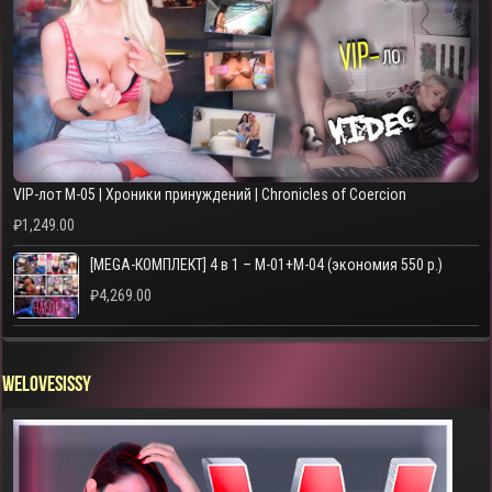
VIP-лот M-05 | Хроники принуждений | Chronicles of Coercion
₽
1,249.00
[MEGA-КОМПЛЕКТ] 4 в 1 – M-01+M-04 (экономия 550 р.)
₽
4,269.00
WELOVESISSY