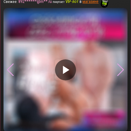
892******@m**.ru
VIP-лот
в
магазине
Свежее:
покупает
▶