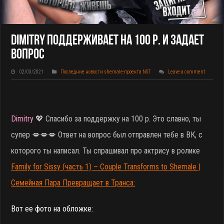
Dimitry Поддерживает На 100 Р. И Задает
Вопрос
02/03/2021
Последние новости shemale-проекта NST
Leave a comment
Dimitry
💖 Спасибо за поддержку на 100 р. Это славно, ты
супер 💋💋💋 Ответ на вопрос был отправлен тебе в ВК, с
которого ты написал. Ты спрашивал про актрису в ролике
Family for Sissy (часть 1) – Couple Transforms to Shemale |
Семейная Пара Превращает в Транса:
Вот ее фото на обложке: