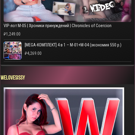
VIP-лот M-05 | Хроники принуждений | Chronicles of Coercion
₽
1,249.00
[MEGA-КОМПЛЕКТ] 4 в 1 – M-01+M-04 (экономия 550 р.)
₽
4,269.00
WELOVESISSY