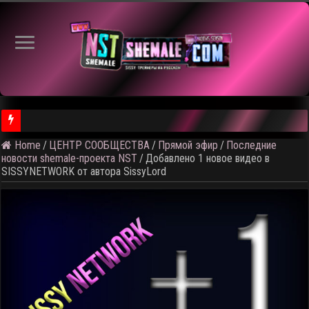
Home
/
ЦЕНТР СООБЩЕСТВА
/
Прямой эфир
/
Последние
⚠️ Результаты голосования и тема следующего откртытого вид
новости shemale-проекта NST
/
Добавлено 1 новое видео в
SISSYNETWORK от автора SissyLord