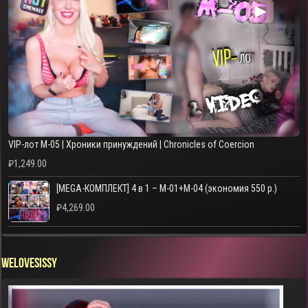
▶
VIP-лот M-05 | Хроники принуждений | Chronicles of Coercion
₽
1,249.00
[MEGA-КОМПЛЕКТ] 4 в 1 – M-01+M-04 (экономия 550 р.)
₽
4,269.00
WELOVESISSY