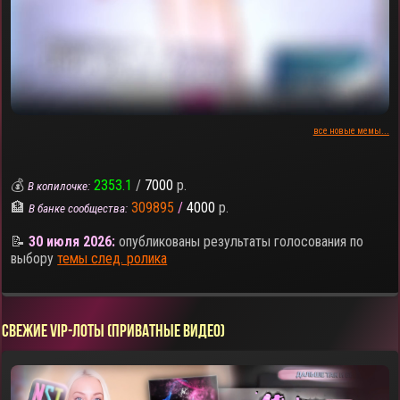
все новые мемы...
💰
2353.1
/
7000
р.
В копилочке:
🏦
309895
/
4000
р.
В банке сообщества:
📝
30 июля 2026:
опубликованы результаты голосования по
выбору
темы след. ролика
СВЕЖИЕ VIP-ЛОТЫ (ПРИВАТНЫЕ ВИДЕО)