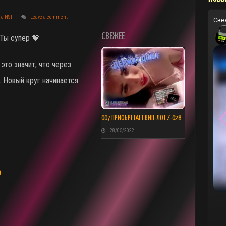
та NST
Leave a comment
Све
СВЕЖЕЕ
 Ты супер 💖
это значит, что через
 Новый круг начинается
007 ПРИОБРЕТАЕТ ВИП-ЛОТ Z-028
28/05/2022
а