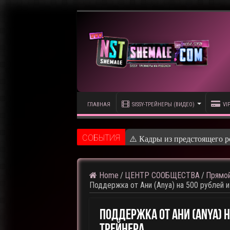
ГЛАВНАЯ
SISSY-ТРЕЙНЕРЫ (ВИДЕО)
VI
CОБЫТИЯ
⚠️ Кадры из предстоящего р
Home
/
ЦЕНТР СООБЩЕСТВА
/
Прямой
Поддержка от Ани (Anya) на 500 рублей 
Поддержка От Ани (Anya) Н
Трейнера