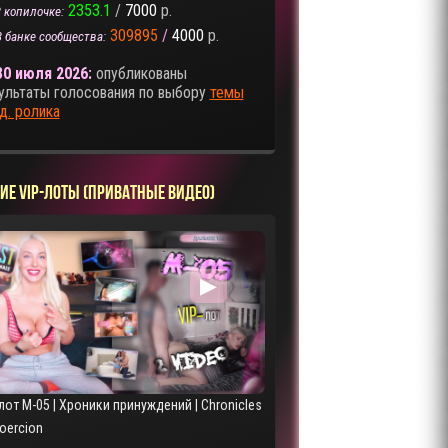
2353.1
/
7000
р.
 копилочке:
309895
/
4000
р.
В банке сообщества:
30 июля 2026:
опубликованы
ультаты голосования по выбору
темы
д. ролика
ИЕ VIP-ЛОТЫ (ПРИВАТНЫЕ ВИДЕО)
▶
лот M-05 | Хроники принуждений | Chronicles
Coercion