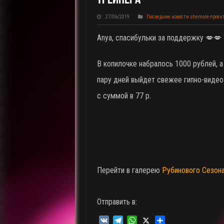
27/06/2019
Последние новости shemale-проек
Anya, спасибульки за поддержку 💋💋
В копилочке набралось 1000 рублей, а 
пару дней выйдет свежее гипно-видео.
с суммой в 77 р.
Перейти в галерею
Рубинового Сезон
Отправить в:
V
T
W
X
О