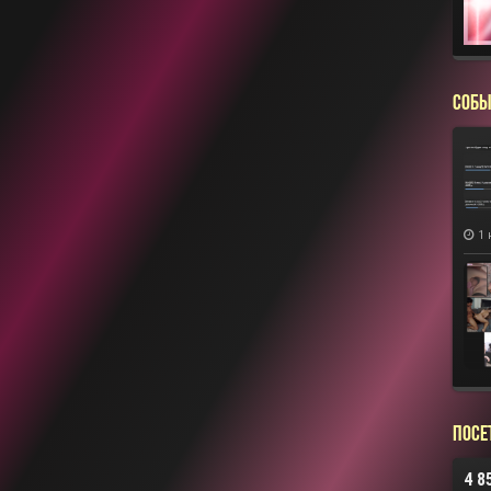
СОБЫ
1 
Посе
4 8