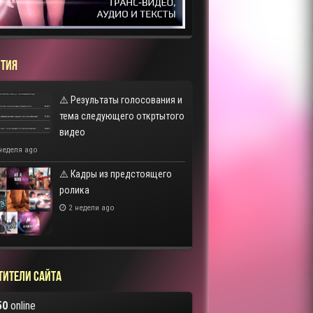
ТИЯ
⚠️ Результаты голосования и
тема следующего откртытого
видео
неделя ago
⚠️ Кадры из предстоящего
ролика
2 недели ago
тители сайта
50
online