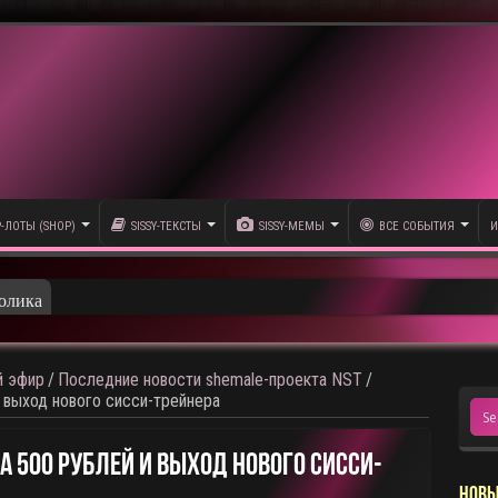
P-ЛОТЫ (SHOP)
SISSY-ТЕКСТЫ
SISSY-МЕМЫ
ВСЕ СОБЫТИЯ
И
олика
 эфир
/
Последние новости shemale-проекта NST
/
и выход нового сисси-трейнера
а 500 Рублей И Выход Нового Сисси-
НОВЫ