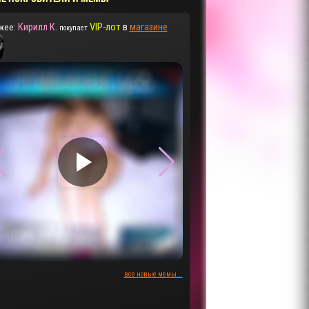
Кирилл К.
VIP-лот
в
магазине
жее:
покупает
▶
▶
все новые мемы...