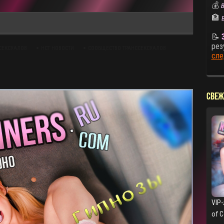
💰
В
🏦
📝
рез
СЕКСУАЛОВ
НСТ НОВОСТИ
СООБЩЕСТВО ТРАНССЕКСУАЛОВ
сле
СВЕЖ
VIP-
of 