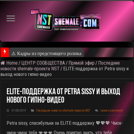
⚠️ Кадры из предстоящего ролика
Home
/
ЦЕНТР СООБЩЕСТВА
/
Прямой эфир
/
Последние
новости shemale-проекта NST
/
ELITE-поддержка от Petra sissy и
выход нового гипно-видео
ELITE-Поддержка От Petra Sissy И Выход
Нового Гипно-Видео
01/08/2019
Последние новости shemale-проекта NST
Leave a comment
Petra sissy, спасибульки за ELITE-поддержку 💖💖💖 Чмок-
чмок-чмок тебя 💋💋💋 Очень приятно знать, что тебе