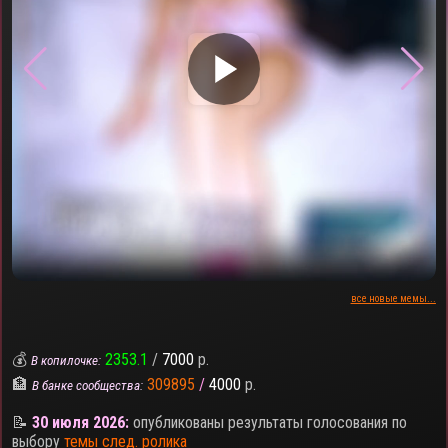
▶
все новые мемы...
💰
2353.1
/
7000
р.
В копилочке:
🏦
309895
/
4000
р.
В банке сообщества:
📝
30 июля 2026:
опубликованы результаты голосования по
выбору
темы след. ролика