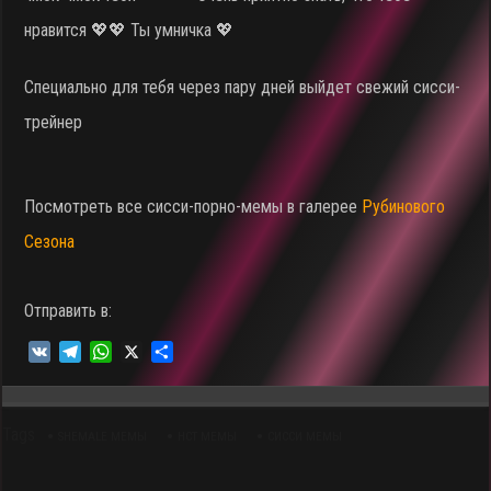
нравится 💖💖 Ты умничка 💖
Специально для тебя через пару дней выйдет свежий сисси-
трейнер
Посмотреть все сисси-порно-мемы в галерее
Рубинового
Сезона
Отправить в:
V
T
W
X
О
K
e
h
т
l
a
п
e
t
р
Tags
g
s
а
SHEMALE МЕМЫ
НСТ МЕМЫ
СИССИ МЕМЫ
r
A
в
a
p
и