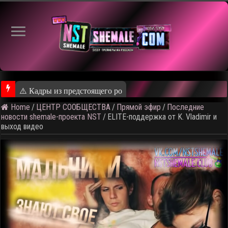
⚠️ Кадры из предстоящего ролика
Home
/
ЦЕНТР СООБЩЕСТВА
/
Прямой эфир
/
Последние
новости shemale-проекта NST
/
ELITE-поддержка от K. Vladimir и
выход видео