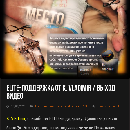
ELITE-Поддержка От K. Vladimir И Выход
Видео
18/09/2020
Последние новости shemale-проекта NST
Leave a comment
K. Vladimir
, спасибо за ELITE-поддержку
Давно ее у нас не
было 💓 Это здорово, ты молодчинка 💋💋💋 Пожелания