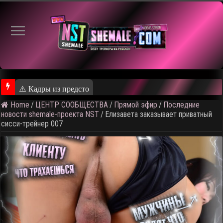
⚠️ Кадры из предстоящего ролика
Home
/
ЦЕНТР СООБЩЕСТВА
/
Прямой эфир
/
Последние
новости shemale-проекта NST
/
Елизавета заказывает приватный
сисси-трейнер 007