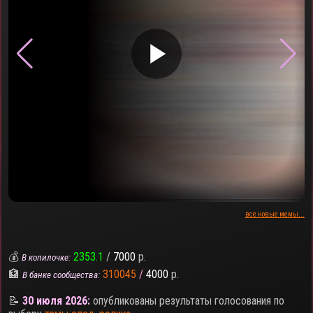
▶
все новые мемы...
💰
2353.1
/
7000
р.
В копилочке:
🏦
310045
/
4000
р.
В банке сообщества:
📝
30 июля 2026:
опубликованы результаты голосования по