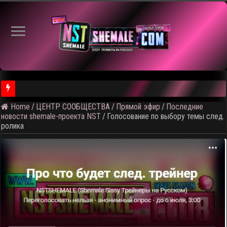
Home
/
ЦЕНТР СООБЩЕСТВА
/
Прямой эфир
/
Последние
⚠️ Результаты голосования и тема следующего откртытого вид
новости shemale-проекта NST
/
Голосование по выбору темы след.
ролика