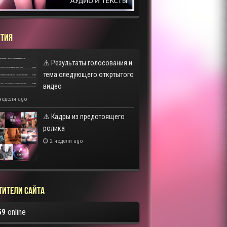
ТИЯ
⚠️ Результаты голосования и
тема следующего откртытого
видео
неделя ago
⚠️ Кадры из предстоящего
ролика
2 недели ago
тители сайта
59
online