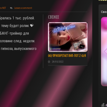
та NST
Leave a comment
Све
СВЕЖЕЕ
бралась 1 тыс. рублей.
ю тему будет ролик 💝
ГБАНГ-трейнер для
половине след. недели.
 гипноза, выпускаемого
007 ПРИОБРЕТАЕТ ВИП-ЛОТ Z-028
28/05/2022
💰
В