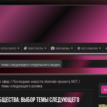
P-ЛОТЫ (SHOP)
SISSY-ТЕКСТЫ
SISSY-МЕМЫ
ВСЕ СОБЫТИЯ
И
и тема следующего откртытого видео
 эфир
/
Последние новости shemale-проекта NST
/
р темы следующего ролика
общества: Выбор Темы Следующего
НОВЫ