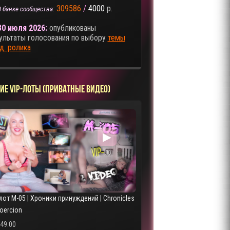
309586
/
4000
р.
В банке сообщества:
30 июля 2026:
опубликованы
ультаты голосования по выбору
темы
д. ролика
ИЕ VIP-ЛОТЫ (ПРИВАТНЫЕ ВИДЕО)
▶
лот M-05 | Хроники принуждений | Chronicles
Coercion
249.00