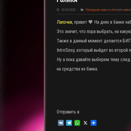
02/05/2020
Последние новости shemale-проек
Лапочки
, привет 💖 На днях в банке на
Это значит, что пора выбрать, на каку
Также в данный момент делается БИ
IntroSissy, который выйдет во второй 
Ну а пока давайте выберем тему след.
на средства из банка.
Отправить в:
V
T
W
X
О
K
e
h
т