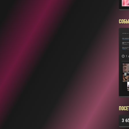
СОБЫ
1 
Посе
3 6