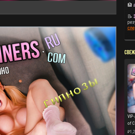
🏦
📝
рез
сле
СВЕЖ
VIP-
of 
₽
1,