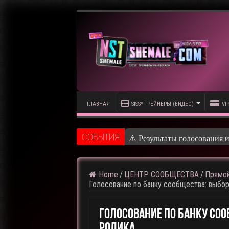
ГЛАВНАЯ
SISSY-ТРЕЙНЕРЫ (ВИДЕО)
VI
CОБЫТИЯ
⚠️ Результаты голосования 
Home
/
ЦЕНТР СООБЩЕСТВА
/
Прямой
Голосование по банку сообщества: выбо
Голосование По Банку Со
Ролика