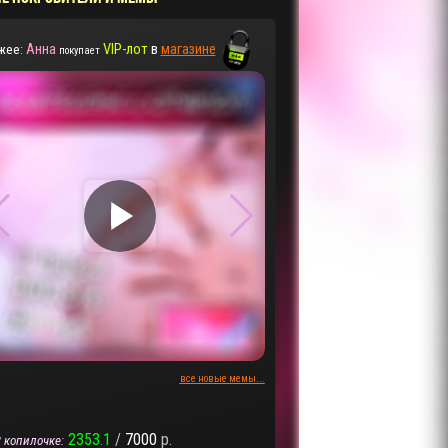
Анна
VIP-лот
в
магазине
жее:
покупает
▶
▶
все новые мемы...
2353.1
/
7000
р.
 копилочке: