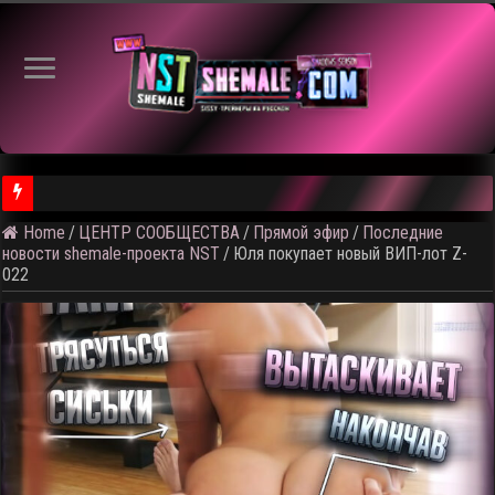
⚠ Голосование по выбору темы следующего общедоступного 
Home
/
ЦЕНТР СООБЩЕСТВА
/
Прямой эфир
/
Последние
новости shemale-проекта NST
/
Юля покупает новый ВИП-лот Z-
022