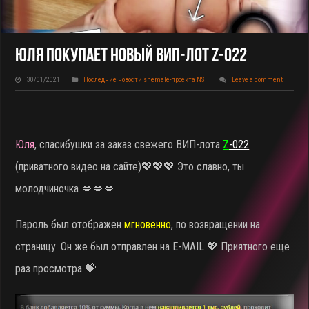
Юля Покупает Новый ВИП-Лот Z-022
30/01/2021
Последние новости shemale-проекта NST
Leave a comment
Юля
, спасибушки за заказ свежего ВИП-лота
Z
-022
(приватного видео на сайте)
💖💖💖 Это славно, ты
молодчиночка 💋💋💋
Пароль был отображен
мгновенно
, по возвращении на
страницу. Он же был отправлен на E-MAIL 💖 Приятного еще
раз просмотра 💝