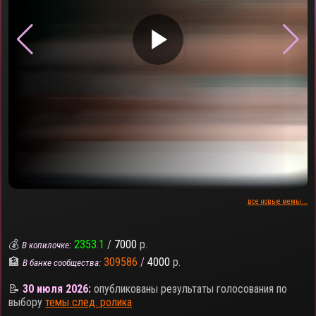
▶
все новые мемы...
💰
2353.1
/
7000
р.
В копилочке:
🏦
309586
/
4000
р.
В банке сообщества:
📝
30 июля 2026:
опубликованы результаты голосования по
выбору
темы след. ролика