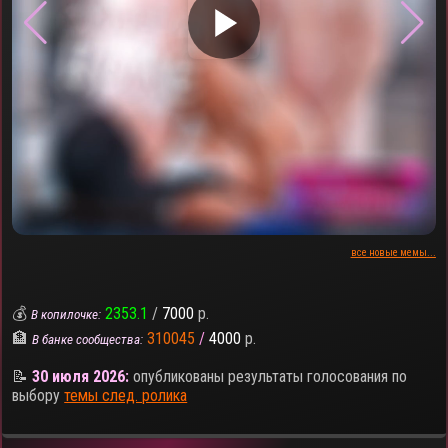
▶
все новые мемы...
💰
2353.1
/
7000
р.
В копилочке:
🏦
310045
/
4000
р.
В банке сообщества:
📝
30 июля 2026:
опубликованы результаты голосования по
выбору
темы след. ролика