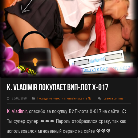
K. Vladimir Покупает ВИП-Лот X-017
26/08/2020
Последние новости shemale-проекта NST
Leave a comment
K. Vladimir,
спасибо за покупку ВИП-лота X-017 на сайте
💞
Ты супер-супер 💋💋💋 Пароль отобразился сразу, так как
использовался мгновенный сервис на сайте 💖💖💖