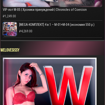
VIP-лот M-05 | Хроники принуждений | Chronicles of Coercion
₽
1,249.00
[MEGA-КОМПЛЕКТ] 4 в 1 – M-01+M-04 (экономия 550 р.)
₽
4,269.00
WELOVESISSY