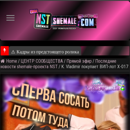
⚠️ Кадры из предстоящего ролика
Home
/
ЦЕНТР СООБЩЕСТВА
/
Прямой эфир
/
Последние
новости shemale-проекта NST
/
K. Vladimir покупает ВИП-лот X-017