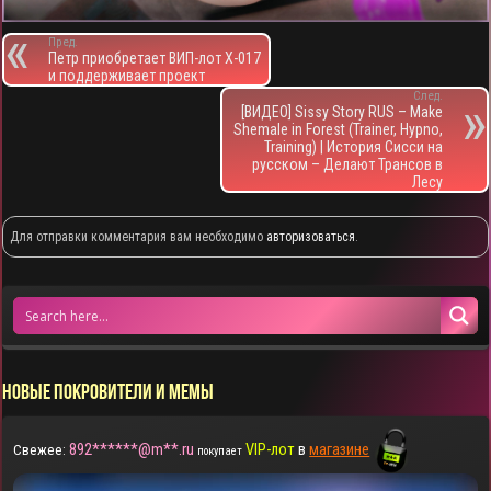
Пред.
Петр приобретает ВИП-лот X-017
и поддерживает проект
След.
[ВИДЕО] Sissy Story RUS – Make
Shemale in Forest (Trainer, Hypno,
Training) | История Сисси на
русском – Делают Трансов в
Лесу
Для отправки комментария вам необходимо
авторизоваться
.
НОВЫЕ ПОКРОВИТЕЛИ И МЕМЫ
892******@m**.ru
VIP-лот
в
магазине
Свежее:
покупает