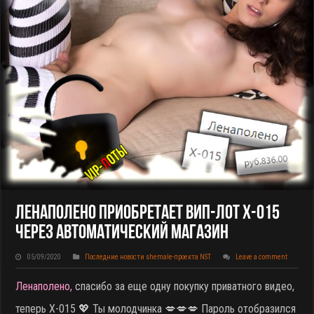
Ленаполено Приобретает ВИП-Лот X-015
Через Автоматический Магазин
05/09/2020
Последние новости shemale-проекта NST
Leave a comment
Ленаполено,
спасибо за еще одну покупку приватного видео,
теперь X-015
💖 Ты молодчинка 💋💋💋 Пароль отобразился