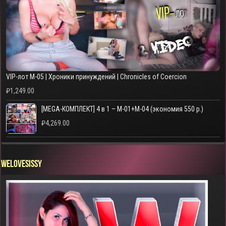
VIP-лот M-05 | Хроники принуждений | Chronicles of Coercion
₽
1,249.00
[MEGA-КОМПЛЕКТ] 4 в 1 – M-01+M-04 (экономия 550 р.)
₽
4,269.00
WELOVESISSY