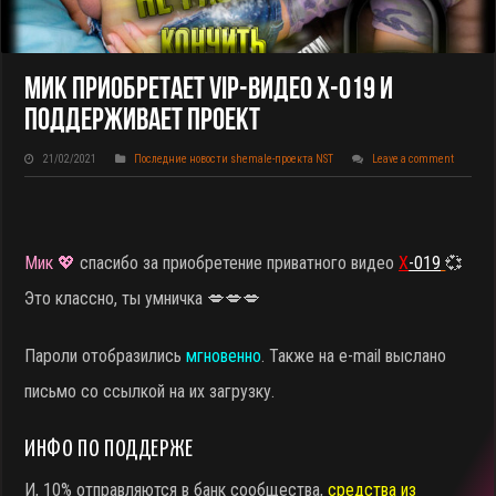
Мик Приобретает VIP-Видео X-019 И
Поддерживает Проект
21/02/2021
Последние новости shemale-проекта NST
Leave a comment
Мик 💖
спасибо за приобретение приватного видео
X
-019
💞
Это классно, ты умничка 💋💋💋
Пароли отобразились
мгновенно
. Также на e-mail выслано
письмо со ссылкой на их загрузку.
ИНФО ПО ПОДДЕРЖЕ
И, 10% отправляются в банк сообщества,
средства из