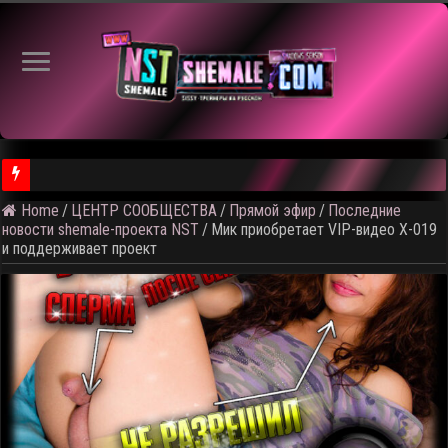
Home
/
ЦЕНТР СООБЩЕСТВА
/
Прямой эфир
/
Последние
⚠️ Результаты голосования и тема следующего откртытого вид
новости shemale-проекта NST
/
Мик приобретает VIP-видео X-019
и поддерживает проект