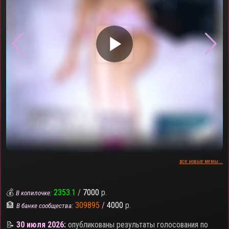
▶
все новые мемы...
💰
2353.1
/
7000
р.
В копилочке:
🏦
309895
/
4000
р.
В банке сообщества:
📝
30 июля 2026:
опубликованы результаты голосования по