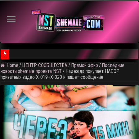
Home
/
ЦЕНТР СООБЩЕСТВА
/
Прямой эфир
/
Последние
⚠️ Результаты голосования и тема следующего откртытого вид
новости shemale-проекта NST
/
Надежда покупает НАБОР
приватных видео X-019+X-020 и пишет сообщение