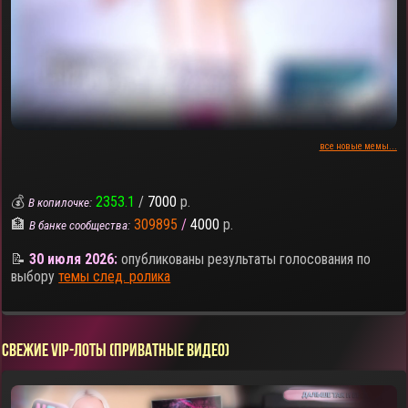
все новые мемы...
💰
2353.1
/
7000
р.
В копилочке:
🏦
309895
/
4000
р.
В банке сообщества:
📝
30 июля 2026:
опубликованы результаты голосования по
выбору
темы след. ролика
СВЕЖИЕ VIP-ЛОТЫ (ПРИВАТНЫЕ ВИДЕО)