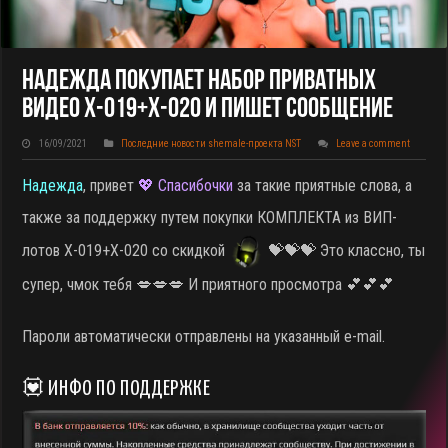
Надежда Покупает НАБОР Приватных
Видео X-019+X-020 И Пишет Сообщение
16/09/2021
Последние новости shemale-проекта NST
Leave a comment
Надежда
, привет
💖 Спасибочки
за такие приятные слова, а
также за поддержку путем покупки КОМПЛЕКТА из ВИП-
лотов X-019+X-020 со скидкой
💝💝💝 Это классно, ты
супер, чмок тебя 💋💋💋 И приятного просмотра 💕💕💕
Пароли автоматически отправлены на указанный e-mail.
💟 ИНФО ПО ПОДДЕРЖКЕ