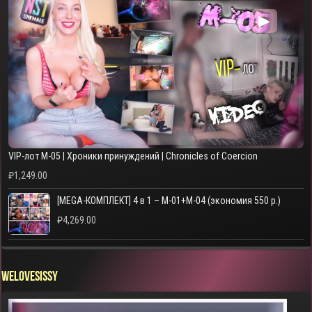
▶
VIP-лот M-05 | Хроники принуждений | Chronicles of Coercion
₽
1,249.00
[MEGA-КОМПЛЕКТ] 4 в 1 – M-01+M-04 (экономия 550 р.)
₽
4,269.00
WELOVESISSY