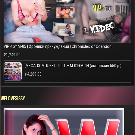
VIP-лот M-05 | Хроники принуждений | Chronicles of Coercion
₽
1,249.00
[MEGA-КОМПЛЕКТ] 4 в 1 – M-01+M-04 (экономия 550 р.)
₽
4,269.00
WELOVESISSY