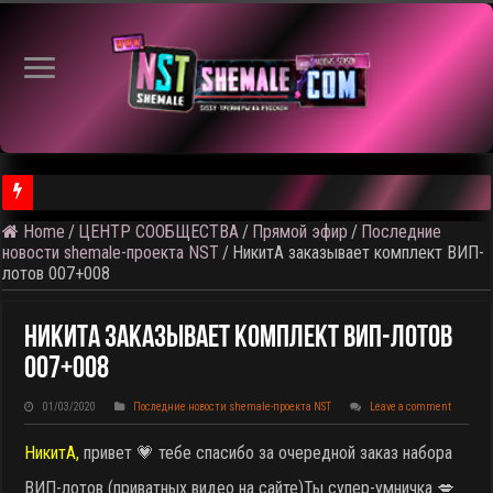
⚠️ Ка
Home
/
ЦЕНТР СООБЩЕСТВА
/
Прямой эфир
/
Последние
новости shemale-проекта NST
/
НикитА заказывает комплект ВИП-
лотов 007+008
НикитА Заказывает Комплект ВИП-Лотов
007+008
01/03/2020
Последние новости shemale-проекта NST
Leave a comment
НикитА,
привет 💗 тебе спасибо за очередной заказ набора
ВИП-лотов (приватных видео на сайте)
Ты супер-умничка 💋