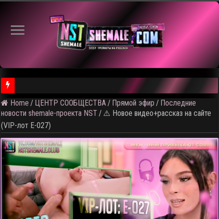
⚠️ Кадры из
Home
/
ЦЕНТР СООБЩЕСТВА
/
Прямой эфир
/
Последние
новости shemale-проекта NST
/
⚠️ Новое видео+рассказ на сайте
(VIP-лот E-027)