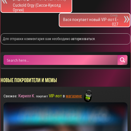
Cuckold Orgy (Сисси-Куколд
Оргия)
След.
Вася покупает новый VIP-лот E-
027
Для отправки комментария вам необходимо
авторизоваться
.
НОВЫЕ ПОКРОВИТЕЛИ И МЕМЫ
Кирилл К.
VIP-лот
в
магазине
Свежее:
покупает