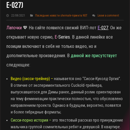
E-027)
22/08/2021
Последние новости shemale-проекта NST
Leave a comment
Лапочки
💖 На сайте появился свежий ВИП-лот
E
-027
. Он же
открывает новую серию,
E
-Series
. В данной линейке все
позиции включают в себя не только видео, но и
дополнительные произведения. В
данной же присутствует
следующее:
Видео (сисси-трейнер) –
называется оно “Сисси-Куколд Оргия”.
В отличие от экспериментального Cuckold-трейнера,
выпускавшегося для Димы ранее, данный ролик ориентирован
на тему феминизации практически полностью, что обусловлено
направлением проекта. Однако в будущем, вероятно, появятся
и более гибридные форматы;
Сисси-порно история –
это текстовый рассказ про принуждение
мальчика группой сомнительных ребят и девушкой. В квартире.