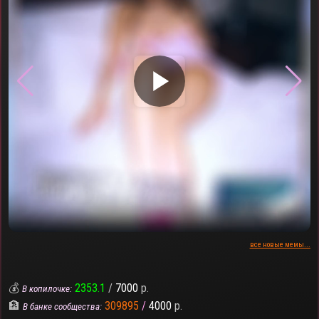
▶
все новые мемы...
💰
2353.1
/
7000
р.
В копилочке:
🏦
309895
/
4000
р.
В банке сообщества: