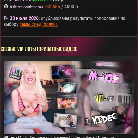
🏦
309586
/
4000
р.
В банке сообщества:
📝
30 июля 2026:
опубликованы результаты голосования по
выбору
темы след. ролика
СВЕЖИЕ VIP-ЛОТЫ (ПРИВАТНЫЕ ВИДЕО)
▶
VIP-лот M-05 | Хроники принуждений | Chronicles of Coercion