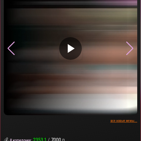
▶
все новые мемы...
💰
2353.1
/
7000
р.
В копилочке: