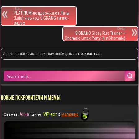
m
p
т
ь
Пред.
PLATINUM-поддержка от Латы
(Lata) и выход BIGBANG-гипно-
видео
След.
BIGBANG Sissy Rus Trainer –
Shemale Latex Party (NstShemale)
Для отправки комментария вам необходимо
авторизоваться
.
НОВЫЕ ПОКРОВИТЕЛИ И МЕМЫ
Анна
VIP-лот
в
магазине
Свежее:
покупает