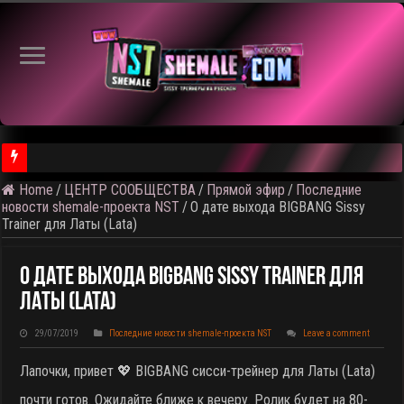
Home
/
ЦЕНТР СООБЩЕСТВА
/
Прямой эфир
/
Последние
⚠️ Результаты голосования и тема следующего откртытого вид
новости shemale-проекта NST
/
О дате выхода BIGBANG Sissy
Trainer для Латы (Lata)
О Дате Выхода BIGBANG Sissy Trainer Для
Латы (Lata)
29/07/2019
Последние новости shemale-проекта NST
Leave a comment
Лапочки, привет 💖 BIGBANG сисси-трейнер для Латы (Lata)
почти готов. Ожидайте ближе к вечеру. Ролик будет на 80-