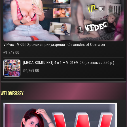
VIP-лот M-05 | Хроники принуждений | Chronicles of Coercion
₽
1,249.00
[MEGA-КОМПЛЕКТ] 4 в 1 – M-01+M-04 (экономия 550 р.)
₽
4,269.00
WELOVESISSY