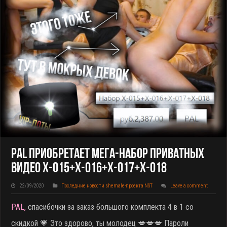
PAL Приобретает МЕГА-Набор Приватных
Видео X-015+X-016+X-017+X-018
22/09/2020
Последние новости shemale-проекта NST
Leave a comment
PAL,
спасибочки за заказ большого комплекта 4 в 1 со
скидкой
💗 Это здорово, ты молодец 💋💋💋 Пароли