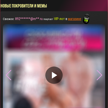
НОВЫЕ ПОКРОВИТЕЛИ И МЕМЫ
892******@m**.ru
VIP-лот
в
магазине
Свежее:
покупает
▶