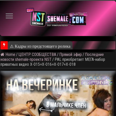
⚠️ Кадры из предстоящего ролика
Home
/
ЦЕНТР СООБЩЕСТВА
/
Прямой эфир
/
Последние
новости shemale-проекта NST
/
PAL приобретает МЕГА-набор
приватных видео X-015+X-016+X-017+X-018