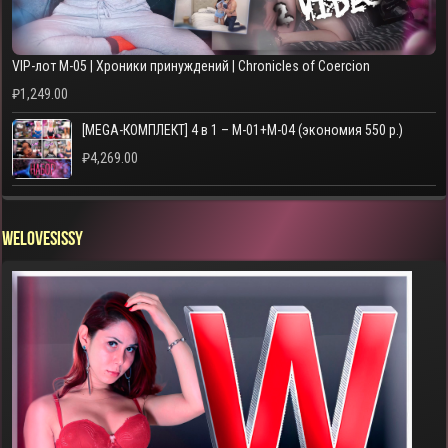
VIP-лот M-05 | Хроники принуждений | Chronicles of Coercion
₽
1,249.00
[MEGA-КОМПЛЕКТ] 4 в 1 – M-01+M-04 (экономия 550 р.)
₽
4,269.00
WELOVESISSY