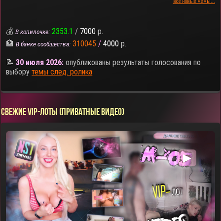
все новые мемы...
💰
2353.1
/
7000
р.
В копилочке:
🏦
310045
/
4000
р.
В банке сообщества:
📝
30 июля 2026:
опубликованы результаты голосования по
выбору
темы след. ролика
СВЕЖИЕ VIP-ЛОТЫ (ПРИВАТНЫЕ ВИДЕО)
▶