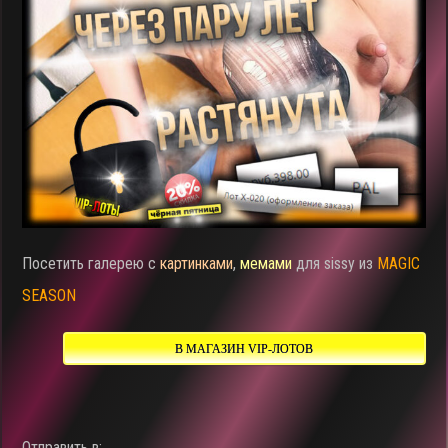
Посетить галерею с
картинками
,
мемами
для sissy из
MAGIC
SEASON
В МАГАЗИН VIP-ЛОТОВ
Отправить в: