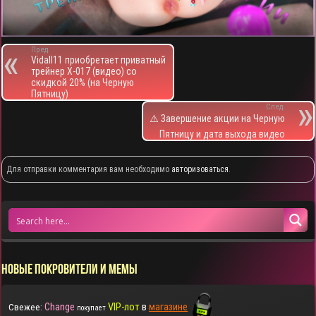
Пред.
Vidall11 приобретает приватный
трейнер X-017 (видео) со
скидкой 20% (на Черную
Пятницу)
След.
⚠️ Завершение акции на Черную
Пятницу и дата выхода видео
Для отправки комментария вам необходимо
авторизоваться
.
НОВЫЕ ПОКРОВИТЕЛИ И МЕМЫ
Change
VIP-лот
в
магазине
Свежее:
покупает