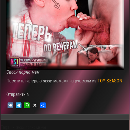
Сисси-порно-мем
Посетить галерею sissy-мемами на русском из
TOY SEASON
Отправить в:
V
T
W
X
О
K
e
h
т
l
a
п
e
t
р
Tags
g
s
а
СИССИ ПОРНО МЕМЫ