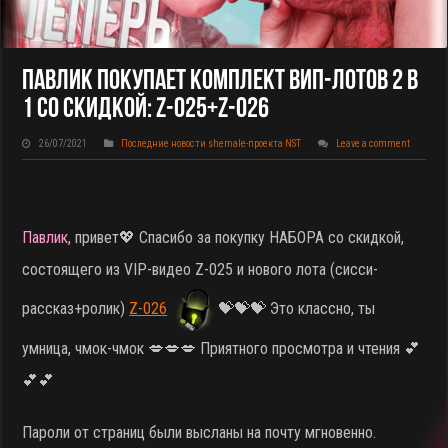
Павлик Покупает КОМПЛЕКТ ВИП-Лотов 2 В
1 Со Скидкой: Z-025+Z-026
26/07/2021
Последние новости shemale-проекта NST
Leave a comment
Павлик,
привет💖 Спасибо за покупку НАБОРА со скидкой,
состоящего из VIP-видео Z-025 и нового лота (сисси-
рассказ+ролик)
Z-026
💝💝💝 Это классно, ты
умница, чмок-чмок 💋💋💋 Приятного просмотра и чтения 💕
💕💕
Пароли от страниц были высланы на почту мгновенно.