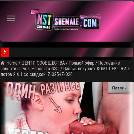
Home
/
ЦЕНТР СООБЩЕСТВА
/
Прямой эфир
/
Последние
⚠️ Результаты голосования и тема следующего откртытого вид
новости shemale-проекта NST
/
Павлик покупает КОМПЛЕКТ ВИП-
лотов 2 в 1 со скидкой: Z-025+Z-026