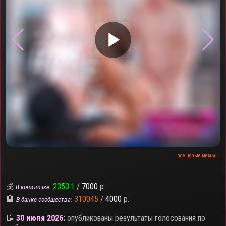
▶
все новые мемы...
💰
2353.1
/
7000
р.
В копилочке:
🏦
310045
/
4000
р.
В банке сообщества:
📝
30 июля 2026:
опубликованы результаты голосования по