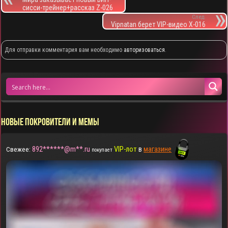
сисси-трейнер+рассказ Z-026
След.
Vipnatan берет VIP-видео X-016
Для отправки комментария вам необходимо
авторизоваться
.
НОВЫЕ ПОКРОВИТЕЛИ И МЕМЫ
892******@m**.ru
VIP-лот
в
магазине
Свежее:
покупает