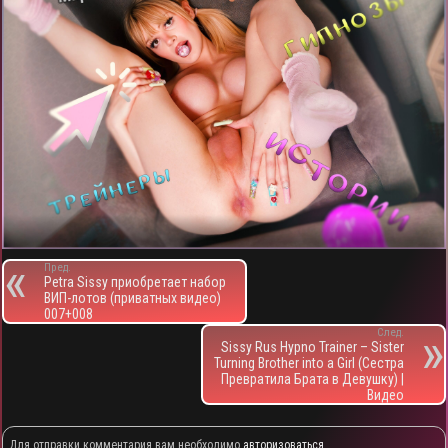
Пред.
Petra Sissy приобретает набор
ВИП-лотов (приватных видео)
007+008
След.
Sissy Rus Hypno Trainer – Sister
Turning Brother into a Girl (Сестра
Превратила Брата в Девушку) |
Видео
Для отправки комментария вам необходимо
авторизоваться
.