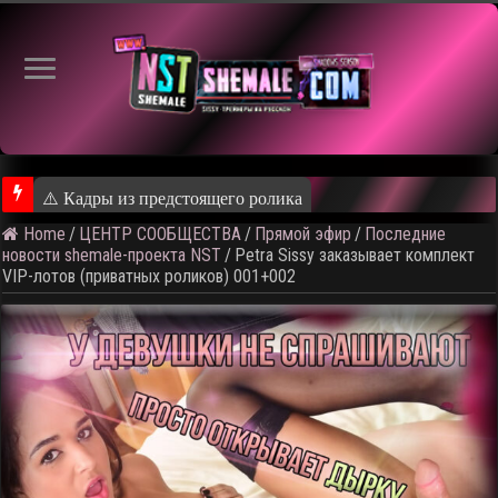
⚠️ Кадры из предстоящего ролика
Home
/
ЦЕНТР СООБЩЕСТВА
/
Прямой эфир
/
Последние
новости shemale-проекта NST
/
Petra Sissy заказывает комплект
VIP-лотов (приватных роликов) 001+002