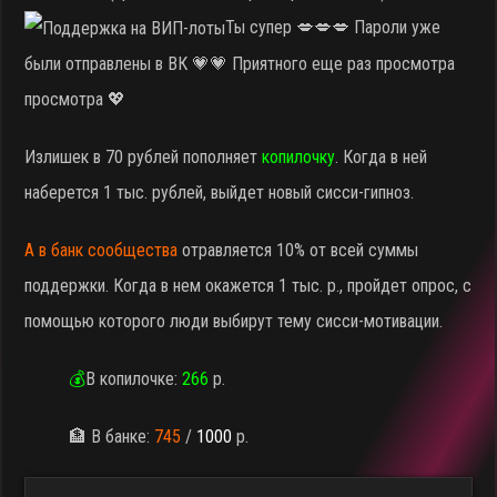
Ты супер 💋💋💋 Пароли уже
были отправлены в ВК 💗💗 Приятного еще раз просмотра
просмотра 💖
Излишек в 70 рублей пополняет
копилочку
. Когда в ней
наберется 1 тыс. рублей, выйдет новый сисси-гипноз.
А в
банк сообщества
отравляется 10% от всей суммы
поддержки. Когда в нем окажется 1 тыс. р., пройдет опрос, с
помощью которого люди выбирут тему сисси-мотивации.
💰
В копилочке:
266
р.
🏦 В банке:
745
/
1000
р.