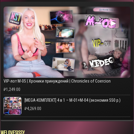
▶
VIP-лот M-05 | Хроники принуждений | Chronicles of Coercion
₽
1,249.00
[MEGA-КОМПЛЕКТ] 4 в 1 – M-01+M-04 (экономия 550 р.)
₽
4,269.00
WELOVESISSY