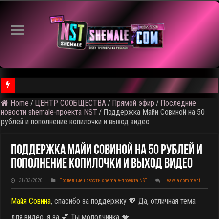
Home
/
ЦЕНТР СООБЩЕСТВА
/
Прямой эфир
/
Последние
⚠️ Результаты голосования и тема следующего откртытого вид
новости shemale-проекта NST
/
Поддержка Майи Совиной на 50
рублей и пополнение копилочки и выход видео
Поддержка Майи Совиной На 50 Рублей И
Пополнение Копилочки И Выход Видео
31/03/2020
Последние новости shemale-проекта NST
Leave a comment
Майя Совина
, спасибо за поддержку 💖 Да, отличная тема
для видео, я за 💕 Ты молодчинка 💋