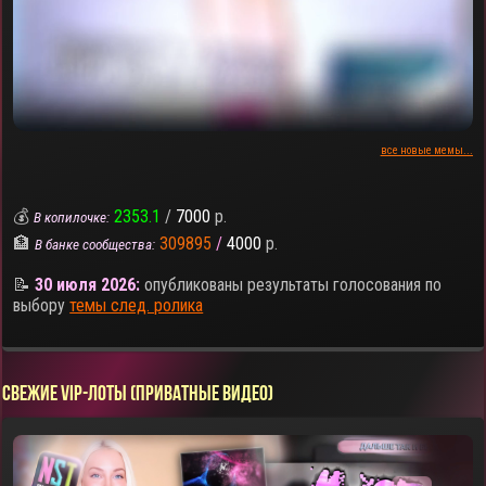
все новые мемы...
💰
2353.1
/
7000
р.
В копилочке:
🏦
309895
/
4000
р.
В банке сообщества:
📝
30 июля 2026:
опубликованы результаты голосования по
выбору
темы след. ролика
СВЕЖИЕ VIP-ЛОТЫ (ПРИВАТНЫЕ ВИДЕО)