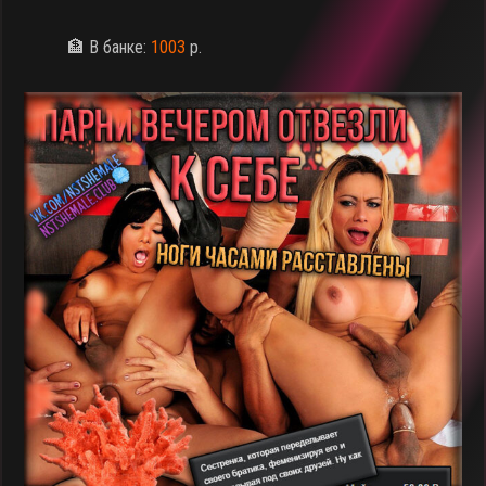
🏦 В банке:
1003
р.