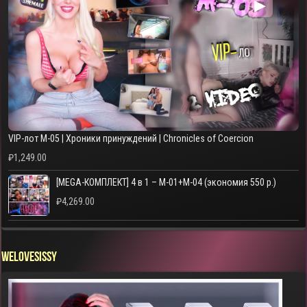
▶
VIP-лот M-05 | Хроники принуждений | Chronicles of Coercion
₽
1,249.00
[MEGA-КОМПЛЕКТ] 4 в 1 – M-01+M-04 (экономия 550 р.)
₽
4,269.00
WELOVESISSY