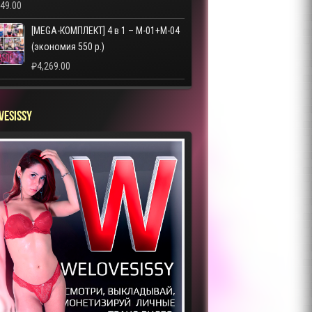
249.00
[MEGA-КОМПЛЕКТ] 4 в 1 – M-01+M-04
(экономия 550 р.)
₽
4,269.00
VESISSY