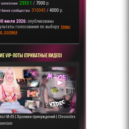
2353.1
/
7000
р.
 копилочке:
310045
/
4000
р.
В банке сообщества:
30 июля 2026:
опубликованы
ультаты голосования по выбору
темы
д. ролика
ИЕ VIP-ЛОТЫ (ПРИВАТНЫЕ ВИДЕО)
▶
лот M-05 | Хроники принуждений | Chronicles
Coercion