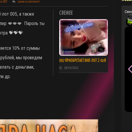
та NST
Leave a comment
Све
СВЕЖЕЕ
-лот 005, а также
пер 💋💋💋 Пароль ты
отра 💝💝💝
яется 10% от суммы
. рублей, мы проведем
007 ПРИОБРЕТАЕТ ВИП-ЛОТ Z-028
елать с деньгами,
28/05/2022
ли др.