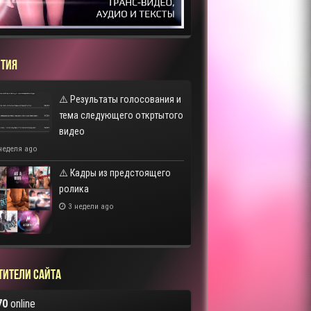
ТИЯ
⚠️ Результаты голосования и
тема следующего откртытого
видео
неделя ago
⚠️ Кадры из предстоящего
ролика
3 недели ago
тители сайта
70
online