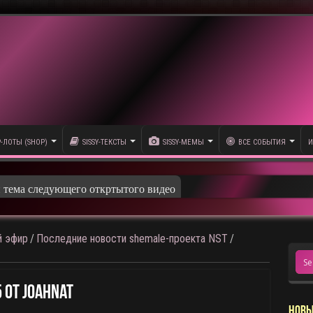
P-ЛОТЫ (SHOP)
SISSY-ТЕКСТЫ
SISSY-МЕМЫ
ВСЕ СОБЫТИЯ
И
и тема следующего откртытого видео
 эфир
/
Последние новости shemale-проекта NST
/
 От JoahnaT
НОВЫ