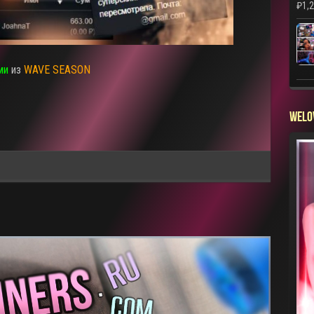
₽
1,
ми
из
WAVE SEASON
WELO