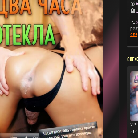
💰
В
🏦
📝
рез
сле
СВЕЖ
VIP-
of 