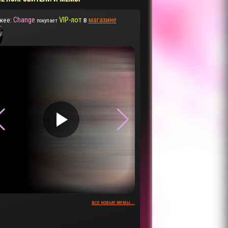
Change
VIP-лот
в
магазине
жее:
покупает
▶
▶
все новые мемы...