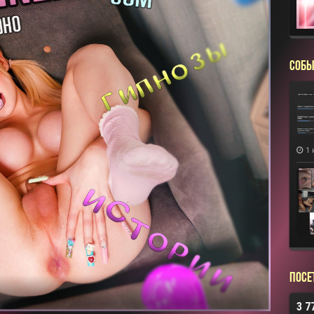
СОБЫ
1 
Посе
3 7