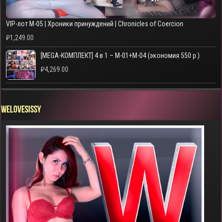
VIP-лот M-05 | Хроники принуждений | Chronicles of Coercion
₽
1,249.00
[MEGA-КОМПЛЕКТ] 4 в 1 – M-01+M-04 (экономия 550 р.)
₽
4,269.00
WELOVESISSY