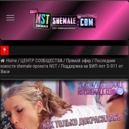
⚠️ Кадры из
Home
/
ЦЕНТР СООБЩЕСТВА
/
Прямой эфир
/
Последние
новости shemale-проекта NST
/
Поддержка на ВИП-лот S-011 от
Васи