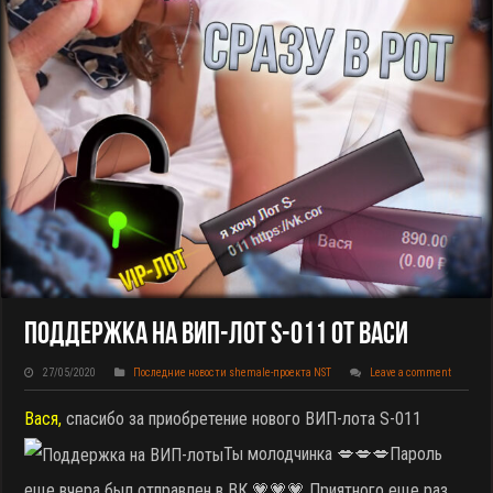
Поддержка На ВИП-Лот S-011 От Васи
27/05/2020
Последние новости shemale-проекта NST
Leave a comment
Вася,
спасибо за приобретение нового ВИП-лота S-011
Ты молодчинка 💋💋💋Пароль
еще вчера был отправлен в ВК 💗💗💗 Приятного еще раз