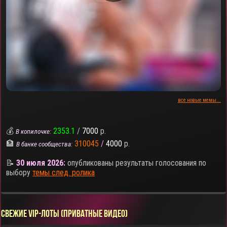
все новые мемы...
💰
2353.1
/
7000
р.
В копилочке:
🏦
310045
/
4000
р.
В банке сообщества:
📝
30 июля 2026:
опубликованы результаты голосования по
выбору
темы след. ролика
СВЕЖИЕ VIP-ЛОТЫ (ПРИВАТНЫЕ ВИДЕО)