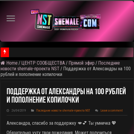
Home
/
ЦЕНТР СООБЩЕСТВА
/
Прямой эфир
/
Последние
⚠️ Результаты голосования и тема следующего откртытого вид
новости shemale-проекта NST
/
Поддержка от Александры на 100
рублей и пополнение копилочки
Поддержка От Александры На 100 Рублей
И Пополнение Копилочки
26/04/2019
Последние новости shemale-проекта NST
Leave a comment
Александра, спасибо за поддержку 💋💕 Ты умничка 💖
Обязательно учту твои пожелания. Может получиться