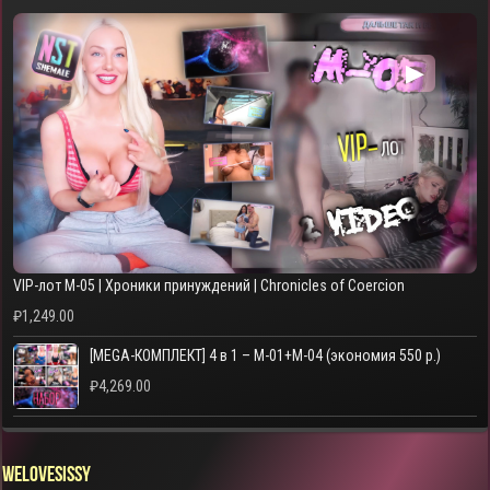
▶
VIP-лот M-05 | Хроники принуждений | Chronicles of Coercion
₽
1,249.00
[MEGA-КОМПЛЕКТ] 4 в 1 – M-01+M-04 (экономия 550 р.)
₽
4,269.00
WELOVESISSY