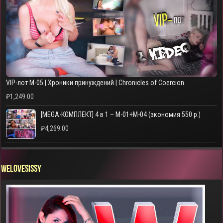
VIP-лот M-05 | Хроники принуждений | Chronicles of Coercion
₽
1,249.00
[MEGA-КОМПЛЕКТ] 4 в 1 – M-01+M-04 (экономия 550 р.)
₽
4,269.00
WELOVESISSY