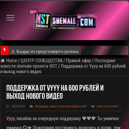
⚠️ Кадры из предстоящего ролика
Home
/
ЦЕНТР СООБЩЕСТВА
/
Прямой эфир
/
Последние
новости shemale-проекта NST
/
Поддержка от Vyyy на 600 рублей
и выход нового видео
Поддержка От Vyyy На 600 Рублей И
Выход Нового Видео
14/02/2020
Последние новости shemale-проекта NST
Leave a comment
Vyyy
, пасибки за очередную поддержку 💖💖💖 Ты умничка-
умничка 💞💋 Пожелания постараюсь включить в ролик, тем