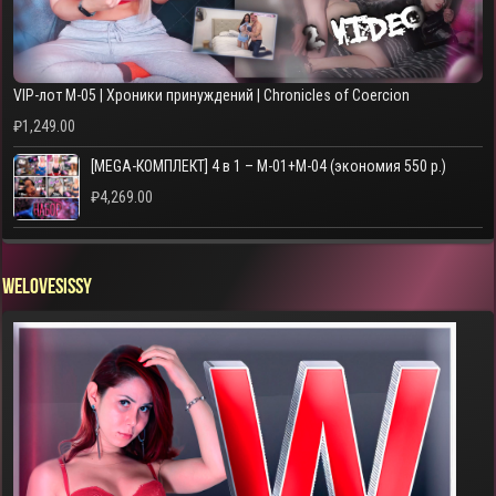
VIP-лот M-05 | Хроники принуждений | Chronicles of Coercion
₽
1,249.00
[MEGA-КОМПЛЕКТ] 4 в 1 – M-01+M-04 (экономия 550 р.)
₽
4,269.00
WELOVESISSY