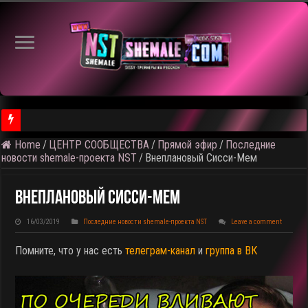
Home
/
ЦЕНТР СООБЩЕСТВА
/
Прямой эфир
/
Последние
⚠️ Результаты голосования и тема следующего откртытого вид
новости shemale-проекта NST
/
Внеплановый Сисси-Мем
Внеплановый Сисси-Мем
16/03/2019
Последние новости shemale-проекта NST
Leave a comment
Помните, что у нас есть
телеграм-канал
и
группа в ВК