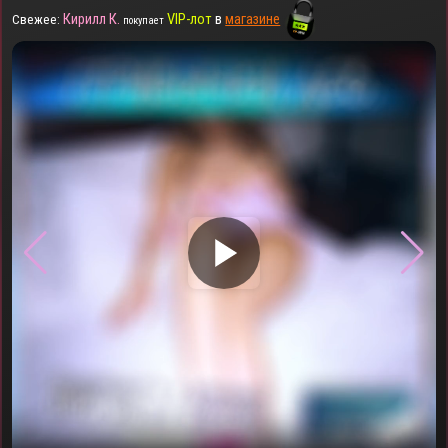
Кирилл К.
VIP-лот
в
магазине
Свежее:
покупает
▶