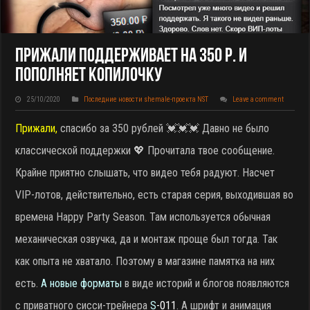
Прижали Поддерживает На 350 Р. И
Пополняет Копилочку
25/10/2020
Последние новости shemale-проекта NST
Leave a comment
Прижали,
спасибо за 350 рублей 💓💓💓 Давно не было
классической поддержки 💖 Прочитала твое сообщение.
Крайне приятно слышать, что видео тебя радуют. Насчет
VIP-лотов, действительно, есть старая серия, выходившая во
времена Happy Party Season. Там используется обычная
механическая озвучка, да и монтаж проще был тогда. Так
как опыта не хватало. Поэтому в магазине памятка на них
есть.
А новые форматы
в виде историй и блогов появляются
с приватного сисси-трейнера
S
-011
. А шрифт и анимация