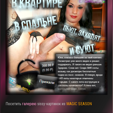
Посетить
галерею
sissy-картинок из
MAGIC SEASON