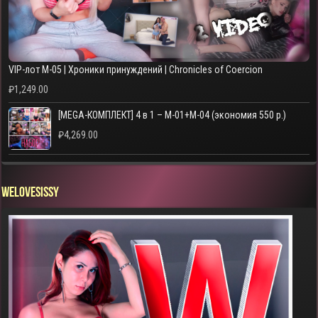
VIP-лот M-05 | Хроники принуждений | Chronicles of Coercion
₽
1,249.00
[MEGA-КОМПЛЕКТ] 4 в 1 – M-01+M-04 (экономия 550 р.)
₽
4,269.00
WELOVESISSY