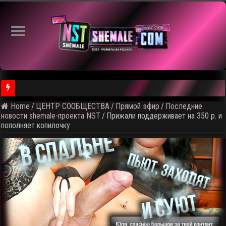
⚠️
Home
/
ЦЕНТР СООБЩЕСТВА
/
Прямой эфир
/
Последние
новости shemale-проекта NST
/
Прижали поддерживает на 350 р. и
пополняет копилочку