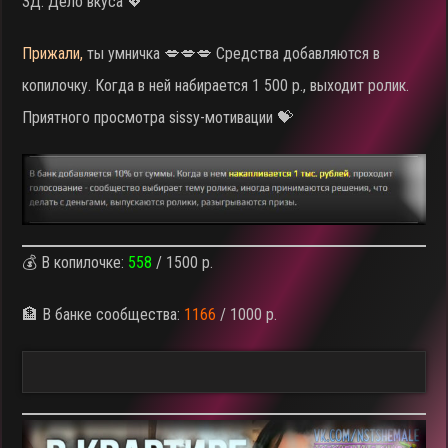
3Д. Дело вкуса 💖
Прижали,
ты умничка 💋💋💋 Средства добавляются в
копилочку. Когда в ней набирается 1 500 р., выходит ролик.
Приятного просмотра sissy-мотивации 💝
💰 В копилочке:
558
/ 1500 р.
🏦 В банке сообщества:
1166
/ 1000 р.