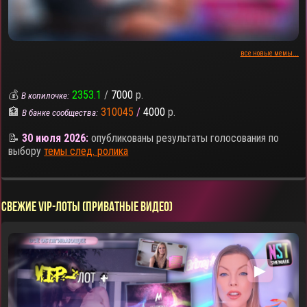
все новые мемы...
💰
2353.1
/
7000
р.
В копилочке:
🏦
310045
/
4000
р.
В банке сообщества:
📝
30 июля 2026:
опубликованы результаты голосования по
выбору
темы след. ролика
СВЕЖИЕ VIP-ЛОТЫ (ПРИВАТНЫЕ ВИДЕО)
▶