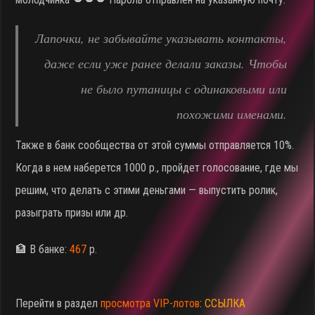
Лапочки, не забывайте указывать контакты,
даже если уже ранее делали заказы. Чтобы
не было путаницы с одинаковыми или
похожими именами.
Также в банк сообщества от этой суммы отправляется 10%.
Когда в нем наберется 1000 р., пройдет голосование, где мы
решим, что делать с этими деньгами — выпустить ролик,
разыграть призы или др.
🏦 В банке:
467
р.
Перейти в раздел
просмотра VIP-лотов
:
ССЫЛКА