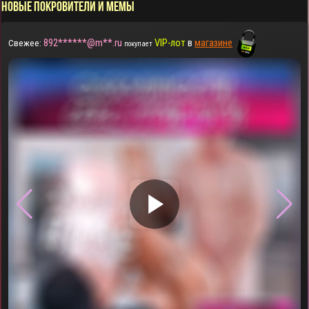
НОВЫЕ ПОКРОВИТЕЛИ И МЕМЫ
892******@m**.ru
VIP-лот
в
магазине
Свежее:
покупает
▶