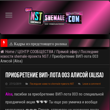
⚠️ Кадры из предстоящего ролика
Home
/
ЦЕНТР СООБЩЕСТВА
/
Прямой эфир
/
Последние
новости shemale-проекта NST
/
Приобретение ВИП-лота 003
Алисой (Alisa)
Приобретение ВИП-Лота 003 Алисой (Alisa)
27/12/2019
Последние новости shemale-проекта NST
Leave a comment
Alisa
, пасибки за приобретение ВИП-лота 003 по специальной
праздничной акции 💝💝💝 Ты еще раз умничка и вообще
молодчинка 💋💋💋 Пароль отправлен на указанную почту.