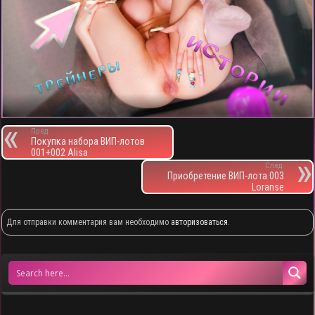
Пред.
Покупка набора ВИП-лотов
001+002 Alisa
След.
Приобретение ВИП-лота 003
Loranse
Для отправки комментария вам необходимо
авторизоваться
.