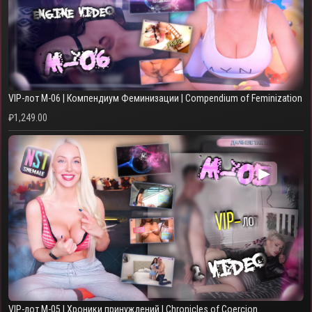
VIP-лот M-06 | Компендиум Феминизации | Compendium of Feminization
₽
1,249.00
▶
VIP-лот M-05 | Хроники принуждений | Chronicles of Coercion